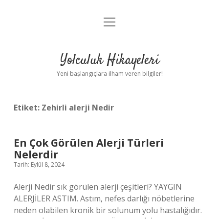
menüyü
Anasayfa
aç
Gizlilik Politikası
Yolculuk Hikayeleri
Yasal Uyarı
Yeni başlangıçlara ilham veren bilgiler!
Hakkımızda
Etiket:
Zehirli alerji Nedir
En Çok Görülen Alerji Türleri
Nelerdir
Tarih: Eylül 8, 2024
Alerji Nedir sık görülen alerji çeşitleri? YAYGIN
ALERJİLER ASTIM. Astım, nefes darlığı nöbetlerine
neden olabilen kronik bir solunum yolu hastalığıdır.