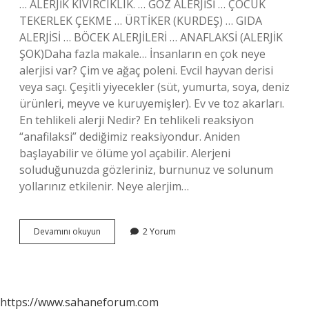
… ALERJİK KIVIRCIKLIK. … GÖZ ALERJİSİ … ÇOCUK
TEKERLEK ÇEKME … ÜRTİKER (KURDEŞ) … GIDA
ALERJİSİ … BÖCEK ALERJİLERİ … ANAFLAKSİ (ALERJİK
ŞOK)Daha fazla makale… İnsanların en çok neye
alerjisi var? Çim ve ağaç poleni. Evcil hayvan derisi
veya saçı. Çeşitli yiyecekler (süt, yumurta, soya, deniz
ürünleri, meyve ve kuruyemişler). Ev ve toz akarları.
En tehlikeli alerji Nedir? En tehlikeli reaksiyon
“anafilaksi” dediğimiz reaksiyondur. Aniden
başlayabilir ve ölüme yol açabilir. Alerjeni
soluduğunuzda gözleriniz, burnunuz ve solunum
yollarınız etkilenir. Neye alerjim…
En
Devamını okuyun
2 Yorum
Çok
Görülen
Alerji
Türleri
Nelerdir
https://www.sahaneforum.com