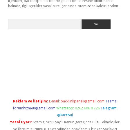
içerikleri,
backlinkpanelicomtr@gmail.com
adresine bildirmeniz
halinde, ilgili içerikler yasal süre içerisinde sitemizden kaldırılacaktır.
Arama
r güncel adres
Reklam ve İletişim:
E-mail:
backlinkpaneli@gmail.com
Teams:
forumhizmeti@gmail.com
Whatsapp: 0262 606 0 726
Telegram:
@karabul
Yasal Uyarı:
Sitemiz, 5651 Sayılı Kanun gereğince Bilgi Teknolojileri
ve İletişim Kurumu (BTK) tarafından onaylanmış bir Yer Sağlayıcı