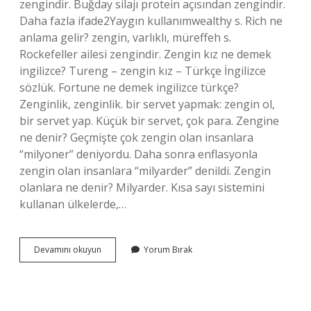
zengindir. Buğday silajı protein açısından zengindir.
Daha fazla ifade2Yaygın kullanımwealthy s. Rich ne
anlama gelir? zengin, varlıklı, müreffeh s.
Rockefeller ailesi zengindir. Zengin kız ne demek
ingilizce? Tureng – zengin kız – Türkçe İngilizce
sözlük. Fortune ne demek ingilizce türkçe?
Zenginlik, zenginlik. bir servet yapmak: zengin ol,
bir servet yap. Küçük bir servet, çok para. Zengine
ne denir? Geçmişte çok zengin olan insanlara
“milyoner” deniyordu. Daha sonra enflasyonla
zengin olan insanlara “milyarder” denildi. Zengin
olanlara ne denir? Milyarder. Kısa sayı sistemini
kullanan ülkelerde,…
Zengin
Devamını okuyun
Yorum Bırak
Ingilizce
Anlamı
Nedir