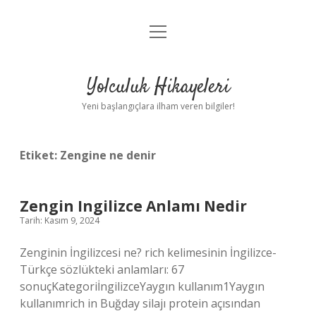
menüyü
Anasayfa
aç
Gizlilik Politikası
Yolculuk Hikayeleri
Yasal Uyarı
Yeni başlangıçlara ilham veren bilgiler!
Hakkımızda
Etiket:
Zengine ne denir
Zengin Ingilizce Anlamı Nedir
Tarih: Kasım 9, 2024
Zenginin İngilizcesi ne? rich kelimesinin İngilizce-
Türkçe sözlükteki anlamları: 67
sonuçKategoriİngilizceYaygın kullanım1Yaygın
kullanımrich in Buğday silajı protein açısından