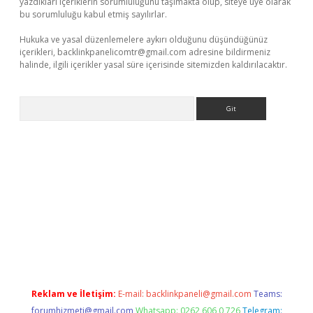
yazdıkları içeriklerin sorumluluğunu taşımakta olup, siteye üye olarak
bu sorumluluğu kabul etmiş sayılırlar.
Hukuka ve yasal düzenlemelere aykırı olduğunu düşündüğünüz
içerikleri,
backlinkpanelicomtr@gmail.com
adresine bildirmeniz
halinde, ilgili içerikler yasal süre içerisinde sitemizden kaldırılacaktır.
Arama
r güncel adres
Reklam ve İletişim:
E-mail:
backlinkpaneli@gmail.com
Teams:
forumhizmeti@gmail.com
Whatsapp: 0262 606 0 726
Telegram: