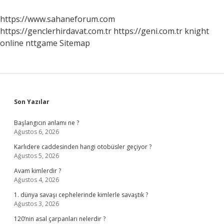
https://www.sahaneforum.com
https://genclerhirdavat.com.tr
https://geni.com.tr
knight
online
nttgame
Sitemap
Sidebar
Son Yazılar
Başlangıcın anlamı ne ?
Ağustos 6, 2026
Karlıdere caddesinden hangi otobüsler geçiyor ?
Ağustos 5, 2026
Avam kimlerdir ?
Ağustos 4, 2026
1. dünya savaşı cephelerinde kimlerle savaştık ?
Ağustos 3, 2026
120’nin asal çarpanları nelerdir ?