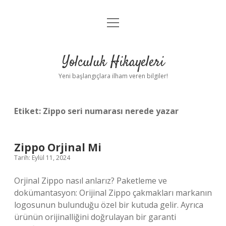
menüyü
Anasayfa
aç
Gizlilik Politikası
Yolculuk Hikayeleri
Yasal Uyarı
Yeni başlangıçlara ilham veren bilgiler!
Hakkımızda
Etiket:
Zippo seri numarası nerede yazar
Zippo Orjinal Mi
Tarih: Eylül 11, 2024
Orjinal Zippo nasıl anlarız? Paketleme ve
dokümantasyon: Orijinal Zippo çakmakları markanın
logosunun bulunduğu özel bir kutuda gelir. Ayrıca
ürünün orijinalliğini doğrulayan bir garanti