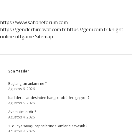
https://www.sahaneforum.com
https://genclerhirdavat.com.tr
https://geni.com.tr
knight
online
nttgame
Sitemap
Sidebar
Son Yazılar
Başlangıcın anlamı ne ?
Ağustos 6, 2026
Karlıdere caddesinden hangi otobüsler geçiyor ?
Ağustos 5, 2026
Avam kimlerdir ?
Ağustos 4, 2026
1. dünya savaşı cephelerinde kimlerle savaştık ?
Ağustos 3, 2026