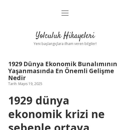
menüyü
Anasayfa
aç
Gizlilik Politikası
Yolculuk Hikayeleri
Yasal Uyarı
Yeni başlangıçlara ilham veren bilgiler!
Hakkımızda
1929 Dünya Ekonomik Bunalımının
Yaşanmasında En Önemli Gelişme
Nedir
Tarih: Mayıs 19, 2025
1929 dünya
ekonomik krizi ne
sebeple ortaya