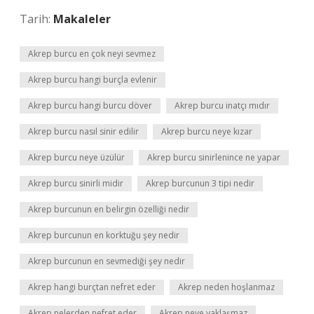
Tarih:
Makaleler
Akrep burcu en çok neyi sevmez
Akrep burcu hangi burçla evlenir
Akrep burcu hangi burcu döver
Akrep burcu inatçı mıdır
Akrep burcu nasıl sinir edilir
Akrep burcu neye kızar
Akrep burcu neye üzülür
Akrep burcu sinirlenince ne yapar
Akrep burcu sinirli midir
Akrep burcunun 3 tipi nedir
Akrep burcunun en belirgin özelliği nedir
Akrep burcunun en korktuğu şey nedir
Akrep burcunun en sevmediği şey nedir
Akrep hangi burçtan nefret eder
Akrep neden hoşlanmaz
Akrep nelerden nefret eder
Akrep neye yaklaşmaz