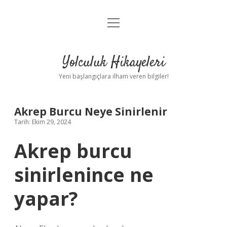
menüyü
Anasayfa
aç
Gizlilik Politikası
Yolculuk Hikayeleri
Yasal Uyarı
Yeni başlangıçlara ilham veren bilgiler!
Hakkımızda
Akrep Burcu Neye Sinirlenir
Tarih: Ekim 29, 2024
Akrep burcu
sinirlenince ne
yapar?