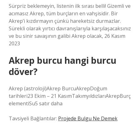
Sürpriz beklemeyin, listenin ilk sırası belli! Gizemli ve
acımasız Akrep, tüm burçların en vahşisidir. Bir
Akrep’i kızdırmayın çünkü hareketsiz durmazlar.
Sürekli olarak yırtıcı davranışlarıyla karşılaşacaksınız
ve bu sinir savaşının galibi Akrep olacak, 26 Kasım
2023
Akrep burcu hangi burcu
döver?
Akrep (astroloji)Akrep BurcuAkrepDoğum
tarihleri23 Ekim – 21 KasımTakımyıldızlarıAkrepBurç
elementiSu5 satır daha
Tavsiyeli Bağlantılar:
Projede Bulgu Ne Demek