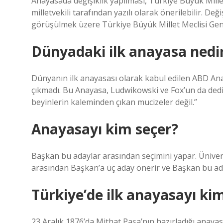
Anayasada değişiklik yapılması, Türkiye Büyük Millet
milletvekili tarafından yazılı olarak önerilebilir. D
görüşülmek üzere Türkiye Büyük Millet Meclisi Gen
Dünyadaki ilk anayasa nedi
Dünyanın ilk anayasası olarak kabul edilen ABD Anaya
çıkmadı. Bu Anayasa, Ludwikowski ve Fox’un da dediğ
beyinlerin kaleminden çıkan mucizeler değil.”
Anayasayı kim seçer?
Başkan bu adaylar arasından seçimini yapar. Ünivers
arasından Başkan’a üç aday önerir ve Başkan bu ada
Türkiye’de ilk anayasayı ki
23 Aralık 1876’da Mithat Paşa’nın hazırladığı anaya