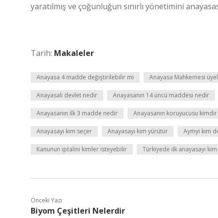
yaratılmış ve çoğunluğun sınırlı yönetimini anayasası
Tarih:
Makaleler
Anayasa 4 madde değiştirilebilir mi
Anayasa Mahkemesi üyeler
Anayasalı devlet nedir
Anayasanın 14 üncü maddesi nedir
Anayasanın ilk 3 madde nedir
Anayasanın koruyucusu kimdir
Anayasayı kim seçer
Anayasayı kim yürütür
Aymyi kim d
Kanunun iptalini kimler isteyebilir
Türkiyede ilk anayasayı kim
Önceki Yazı
Biyom Çeşitleri Nelerdir