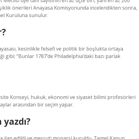
 Meclisi üye tam sayısının en az üçte biri, yani en az 200
eğişiklik önerileri Anayasa Komisyonunda incelendikten sonra,
el Kuruluna sunulur.
r?
sası, kesinlikle felsefi ve politik bir boşlukta ortaya
i gibi; “Bunlar 1787’de Philadelphia’daki bazı parlak
ite Konseyi, hukuk, ekonomi ve siyaset bilimi profesörleri
ylar arasından bir seçim yapar.
m yazdı?
sa ilan edildi ve meşruti monarşi kuruldu. Temel Kanun,