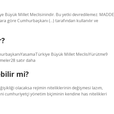
ye Büyük Millet Meclisinindir. Bu yetki devredilemez. MADDE
lara göre Cumhurbaşkanı (…) tarafından kullanılır ve
r?
hurbaşkanıYasamaTürkiye Büyük Millet MeclisiYürütme9
meler28 satır daha
bilir mi?
işikliği olacaksa rejimin niteliklerinin değişmesi lazım,
ni cumhuriyetçi yönetim biçiminin kendine has nitelikleri