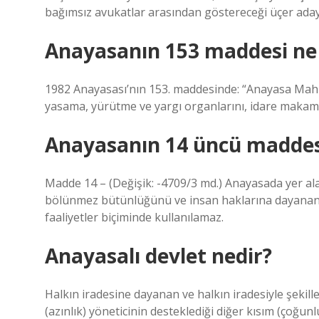
bağımsız avukatlar arasından göstereceği üçer aday 
Anayasanın 153 maddesi ne 
1982 Anayasası’nın 153. maddesinde: “Anayasa Mahk
yasama, yürütme ve yargı organlarını, idare makamlar
Anayasanın 14 üncü maddes
Madde 14 – (Değişik: -4709/3 md.) Anayasada yer alan
bölünmez bütünlüğünü ve insan haklarına dayanan
faaliyetler biçiminde kullanılamaz.
Anayasalı devlet nedir?
Halkın iradesine dayanan ve halkın iradesiyle şekil
(azınlık) yöneticinin desteklediği diğer kısım (çoğun