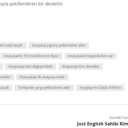
yla şekillendiren bir devlettir.
i nasıl seçilir
Anayasa yapma yetkisi kime aittir
Anayasanın 153 maddesi ne diyor
Anayasanın başında kim var
Anayasayı kim değiştirebilir
Anayasayı kim denetler
enetler
Dünyadaki ilk anayasa nedir
 yazdı
Türkiyede yargı yetkisi kime aittir
Yargıtay mı Üstün AYM mi
Sonraki Yaz
Just English Sahibi Ki