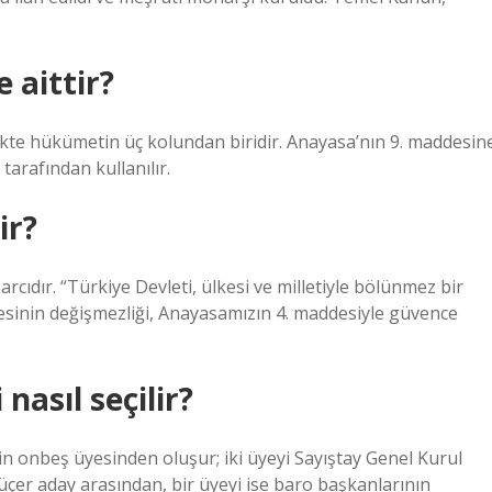
 aittir?
ikte hükümetin üç kolundan biridir. Anayasa’nın 9. maddesin
arafından kullanılır.
ir?
cıdır. “Türkiye Devleti, ülkesi ve milletiyle bölünmez bir
sinin değişmezliği, Anayasamızın 4. maddesiyle güvence
asıl seçilir?
 onbeş üyesinden oluşur; iki üyeyi Sayıştay Genel Kurul
 üçer aday arasından, bir üyeyi ise baro başkanlarının