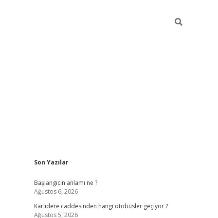
Sidebar
Son Yazılar
betexper giriş
betexpergir.net
betexper güncel adres
Başlangıcın anlamı ne ?
Ağustos 6, 2026
Karlıdere caddesinden hangi otobüsler geçiyor ?
Ağustos 5, 2026