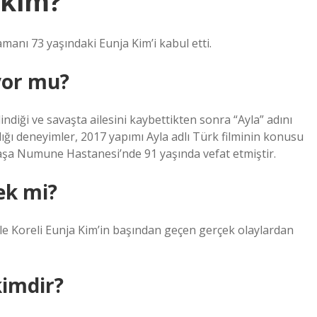
 kim?
anı 73 yaşındaki Eunja Kim’i kabul etti.
yor mu?
indiği ve savaşta ailesini kaybettikten sonra “Ayla” adını
adığı deneyimler, 2017 yapımı Ayla adlı Türk filminin konusu
aşa Numune Hastanesi’nde 91 yaşında vefat etmiştir.
çek mi?
ile Koreli Eunja Kim’in başından geçen gerçek olaylardan
kimdir?