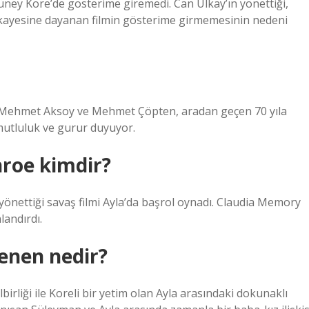
Güney Kore’de gösterime giremedi. Can Ülkay’ın yönettiği,
hikayesine dayanan filmin gösterime girmemesinin nedeni
ler Mehmet Aksoy ve Mehmet Çöpten, aradan geçen 70 yıla
mutluluk ve gurur duyuyor.
nroe kimdir?
önettiği savaş filmi Ayla’da başrol oynadı. Claudia Memory
landırdı.
tenen nedir?
irliği ile Koreli bir yetim olan Ayla arasındaki dokunaklı