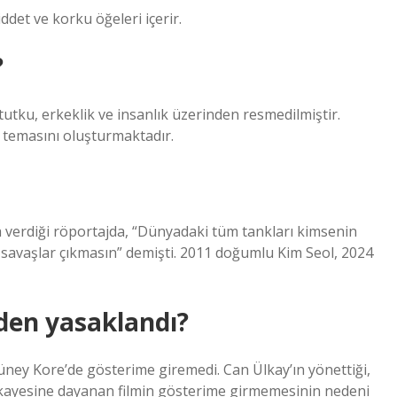
Şiddet ve korku öğeleri içerir.
?
tutku, erkeklik ve insanlık üzerinden resmedilmiştir.
a temasını oluşturmaktadır.
a verdiği röportajda, “Dünyadaki tüm tankları kimsenin
savaşlar çıkmasın” demişti. 2011 doğumlu Kim Seol, 2024
den yasaklandı?
Güney Kore’de gösterime giremedi. Can Ülkay’ın yönettiği,
hikayesine dayanan filmin gösterime girmemesinin nedeni