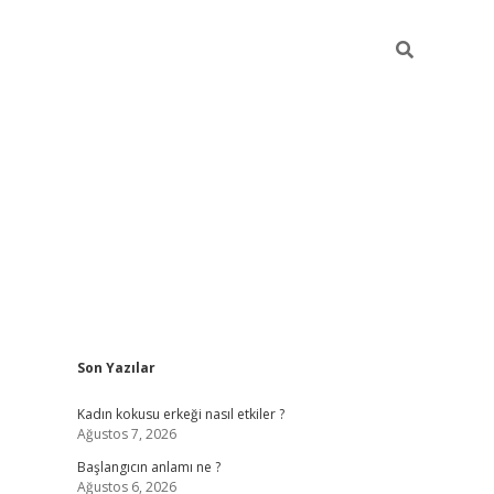
Sidebar
Son Yazılar
betexper giriş
betexpergir.net
betexper güncel adres
Kadın kokusu erkeği nasıl etkiler ?
Ağustos 7, 2026
Başlangıcın anlamı ne ?
Ağustos 6, 2026