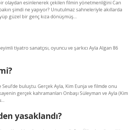
ir olaydan esinlenerek çekilen filmin yönetmenliğini Can
l bakın şimdi ne yapıyor? Unutulmaz sahneleriyle akıllarda
üyüyüp güzel bir genç kıza dönüşmüş…
eyimli tiyatro sanatçısı, oyuncu ve şarkıcı Ayla Algan 86
 mi?
e Seul’de buluştu. Gerçek Ayla, Kim Eunja ve filmde onu
 Hikayenin gerçek kahramanları Onbaşı Süleyman ve Ayla (Kim
u…
den yasaklandı?