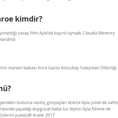
nroe kimdir?
önettiği savaş filmi Ayla’da başrol oynadı. Claudia Memory
landırdı.
im’in manevi babası Kore Gazisi Astsubay Süleyman Dilbirliği
mü?
yı yeniden bulunca sevinç gözyaşları döktü! Ayla şimdi de vafti
asında yaşadığı duygusal baba-kız ilişkisi Ayla filmine de
zlerini yumdu!8 Aralık 2017