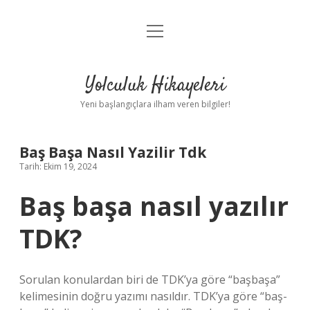
menüyü
Anasayfa
aç
Gizlilik Politikası
Yolculuk Hikayeleri
Yasal Uyarı
Yeni başlangıçlara ilham veren bilgiler!
Hakkımızda
Baş Başa Nasıl Yazilir Tdk
Tarih: Ekim 19, 2024
Baş başa nasıl yazılır
TDK?
Sorulan konulardan biri de TDK’ya göre “başbaşa”
kelimesinin doğru yazımı nasıldır. TDK’ya göre “baş-