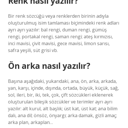
Renk nasıl yazılır?
Bir renk sözcüğü veya renklerden birinin adıyla
oluşturulmuş isim tamlaması biçimindeki renk adları
ayrı ayrı yazılır: bal rengi, duman rengi, gümüş
rengi, portakal rengi, saman rengi; ateş kırmızısı,
inci mavisi, çivit mavisi, gece mavisi, limon sarısı,
safra yeşili, süt grisi vb.
Ön arka nasıl yazılır?
Başına aşağıdaki, yukarıdaki, ana, ön, arka, arkada,
yan, karşı, içinde, dışında, ortada, büyük, küçük, sağ,
sol, ileri, bir, iki, tek, çok, çift sözcükleri eklenerek
oluşturulan bileşik sözcükler ve terimler ayrı ayrı
yazılır: alt kurul, alt başlık; üst kat, üst kat; ana bilim
dalı, ana dil; önsöz, önyargı; arka damak, gizli amaç;
arka plan, arkaplan…