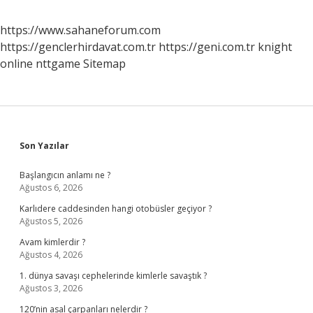
https://www.sahaneforum.com
https://genclerhirdavat.com.tr
https://geni.com.tr
knight
online
nttgame
Sitemap
Sidebar
Son Yazılar
Başlangıcın anlamı ne ?
Ağustos 6, 2026
Karlıdere caddesinden hangi otobüsler geçiyor ?
Ağustos 5, 2026
Avam kimlerdir ?
Ağustos 4, 2026
1. dünya savaşı cephelerinde kimlerle savaştık ?
Ağustos 3, 2026
120’nin asal çarpanları nelerdir ?