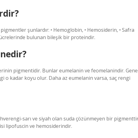
rdir?
pigmentler şunlardır: • Hemoglobin, • Hemosiderin, • Safra
ücrelerinde bulunan bileşik bir proteindir.
 nedir?
lerinin pigmentidir. Bunlar eumelanin ve feomelanindir. Gene
ngi o kadar koyu olur. Daha az eumelanin varsa, saç rengi
hverengi-sarı ve siyah olan suda çözünmeyen bir pigmenttir
si lipofuscin ve hemosiderindir.