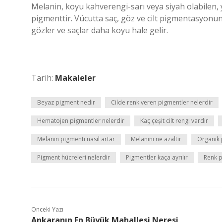
Melanin, koyu kahverengi-sarı veya siyah olabilen, 
pigmenttir. Vücutta saç, göz ve cilt pigmentasyonun
gözler ve saçlar daha koyu hale gelir.
Tarih:
Makaleler
Beyaz pigment nedir
Cilde renk veren pigmentler nelerdir
Hematojen pigmentler nelerdir
Kaç çeşit cilt rengi vardır
Melanin pigmenti nasıl artar
Melanini ne azaltır
Organik 
Pigment hücreleri nelerdir
Pigmentler kaça ayrılır
Renk p
Önceki Yazı
Ankaranın En Büyük Mahallesi Neresi