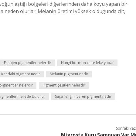
yoğunlaştığı bölgeleri diğerlerinden daha koyu yapan bir
a neden olurlar. Melanin üretimi yüksek olduğunda cilt,
Eksojen pigmentler nelerdir
Hangi hormon ciltte leke yapar
Kandaki pigment nedir
Melanin pigment nedir
pigmentler nelerdir
Pigment çeşitleri nelerdir
igmentleri nerede bulunur
Saça rengini veren pigment nedir
Sonraki Yaz
Migrosta Kuru Şampuan Var M