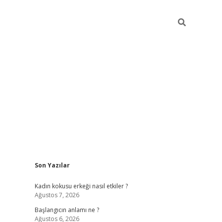
Sidebar
Son Yazılar
betexper giriş
betexpergir.net
betexper güncel adres
Kadın kokusu erkeği nasıl etkiler ?
Ağustos 7, 2026
Başlangıcın anlamı ne ?
Ağustos 6, 2026