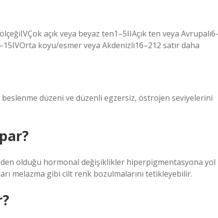
ölçeğiIVÇok açık veya beyaz ten1–5IIAçık ten veya Avrupalı6
1–15IVOrta koyu/esmer veya Akdenizli16–212 satır daha
r beslenme düzeni ve düzenli egzersiz, östrojen seviyelerini
apar?
den olduğu hormonal değişiklikler hiperpigmentasyona yol
rı melazma gibi cilt renk bozulmalarını tetikleyebilir.
r?