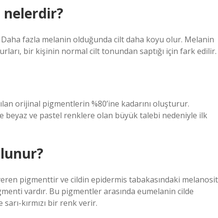
 nelerdir?
r. Daha fazla melanin olduğunda cilt daha koyu olur. Melanin
arı, bir kişinin normal cilt tonundan saptığı için fark edilir.
lan orijinal pigmentlerin %80’ine kadarını oluşturur.
e beyaz ve pastel renklere olan büyük talebi nedeniyle ilk
ulunur?
 veren pigmenttir ve cildin epidermis tabakasındaki melanosit
 pigmenti vardır. Bu pigmentler arasında eumelanin cilde
sarı-kırmızı bir renk verir.