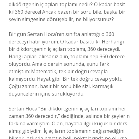
dikdörtgenin iç açıları toplamı nedir? O kadar basit
ki! 360 derece! Ancak bazen bir soru bile, başka bir
şeyin simgesine dönüşebilir, ne biliyorsunuz?
Bir gün Sertan Hoca’nın sınıfta anlattığı o 360
dereceyi hatırlıyorum. O kadar basitti ki! Herhangi
bir dikdörtgenin iç açıları toplamı, 360 dereceydi.
Hangi açıları alırsanız alın, toplamı hep 360 derece
oluyordu. Ama o dersin sonunda, şunu fark
etmiştim: Matematik, tek bir doğru cevapla
kalmıyordu. Hayat gibi. Bir tek doğru cevap yoktu.
Çoğu zaman, basit bir soru bile sizi, karmaşık
düşüncelerin içine sürüklüyordu.
Sertan Hoca “Bir dikdörtgenin iç açıları toplamı her
zaman 360 derecedir,” dediğinde, aslında bir şeylerin
farkına varmıştım. O an, hayatla ilgili küçük bir ders
almış gibiydim. İç açıların toplamının değişmediğini
bilmek, aslında hayatın belli noktalarında ne olursa