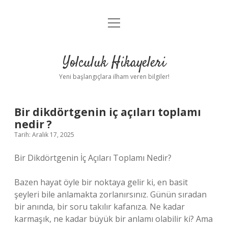
menüyü
Anasayfa
aç
Gizlilik Politikası
Yolculuk Hikayeleri
Yasal Uyarı
Yeni başlangıçlara ilham veren bilgiler!
Hakkımızda
Bir dikdörtgenin iç açıları toplamı
nedir ?
Tarih: Aralık 17, 2025
Bir Dikdörtgenin İç Açıları Toplamı Nedir?
Bazen hayat öyle bir noktaya gelir ki, en basit
şeyleri bile anlamakta zorlanırsınız. Günün sıradan
bir anında, bir soru takılır kafanıza. Ne kadar
karmaşık, ne kadar büyük bir anlamı olabilir ki? Ama