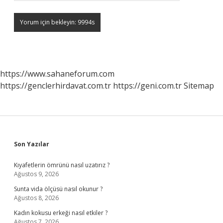
https://www.sahaneforum.com
https://genclerhirdavat.com.tr
https://geni.com.tr
Sitemap
Sidebar
Son Yazılar
Kıyafetlerin ömrünü nasıl uzatırız ?
Ağustos 9, 2026
Sunta vida ölçüsü nasıl okunur ?
Ağustos 8, 2026
Kadın kokusu erkeği nasıl etkiler ?
Ağustos 7, 2026