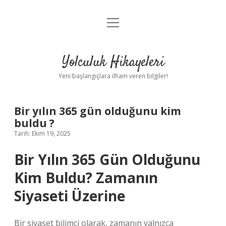
menüyü
Anasayfa
aç
Gizlilik Politikası
Yolculuk Hikayeleri
Yasal Uyarı
Yeni başlangıçlara ilham veren bilgiler!
Hakkımızda
Bir yılın 365 gün olduğunu kim
buldu ?
Tarih: Ekim 19, 2025
Bir Yılın 365 Gün Olduğunu
Kim Buldu? Zamanın
Siyaseti Üzerine
Bir siyaset bilimci olarak, zamanın yalnızca