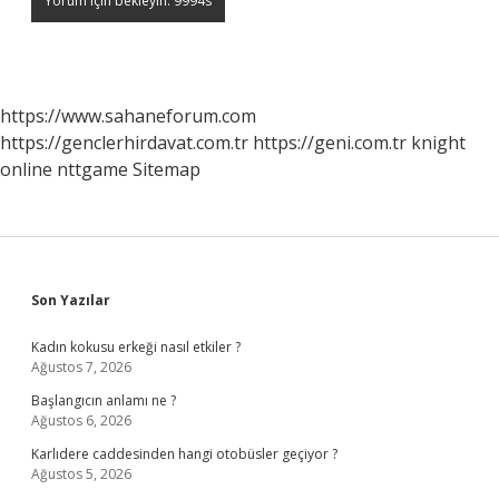
https://www.sahaneforum.com
https://genclerhirdavat.com.tr
https://geni.com.tr
knight
online
nttgame
Sitemap
Sidebar
Son Yazılar
Kadın kokusu erkeği nasıl etkiler ?
Ağustos 7, 2026
Başlangıcın anlamı ne ?
Ağustos 6, 2026
Karlıdere caddesinden hangi otobüsler geçiyor ?
Ağustos 5, 2026