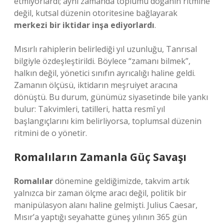
etmiyorlardı; aynı zamanda toplumu doğanın ritmine
değil, kutsal düzenin otoritesine bağlayarak
merkezi bir iktidar inşa ediyorlardı
.
Mısırlı rahiplerin belirlediği yıl uzunluğu, Tanrısal
bilgiyle özdeşleştirildi. Böylece “zamanı bilmek”,
halkın değil, yönetici sınıfın ayrıcalığı haline geldi.
Zamanın ölçüsü, iktidarın meşruiyet aracına
dönüştü. Bu durum, günümüz siyasetinde bile yankı
bulur: Takvimleri, tatilleri, hatta resmî yıl
başlangıçlarını kim belirliyorsa, toplumsal düzenin
ritmini de o yönetir.
Romalıların Zamanla Güç Savaşı
Romalılar
dönemine geldiğimizde, takvim artık
yalnızca bir zaman ölçme aracı değil, politik bir
manipülasyon alanı haline gelmişti. Julius Caesar,
Mısır’a yaptığı seyahatte güneş yılının 365 gün