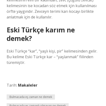
kelimesinin evli bir kadından, zevc (çoğulu zevcât)
kelimesinin ise kocadan söz etmek için kullanılması
örfte yaygındır. Zevceyn terimi karı kocayı birlikte
anlatmak için de kullanılır.
Eski Türkçe karım ne
demek?
Eski Türkçe “kar”, “yaşlı kişi, pir” kelimesinden gelir.
Bu kelime Eski Türkçe kar – “yaşlanmak” fiilinden
türemiştir.
Tarih:
Makaleler
Bulmacada eş zaman ne demek
Bulmacada eş zamanlı olmayan ne demek