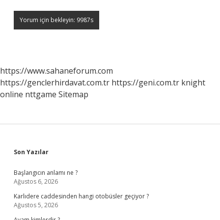
https://www.sahaneforum.com
https://genclerhirdavat.com.tr
https://geni.com.tr
knight
online
nttgame
Sitemap
Sidebar
Son Yazılar
Başlangıcın anlamı ne ?
Ağustos 6, 2026
Karlıdere caddesinden hangi otobüsler geçiyor ?
Ağustos 5, 2026
Avam kimlerdir ?