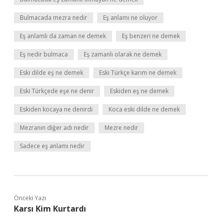
Bulmacada mezra nedir
Eş anlamı ne oluyor
Eş anlamlı da zaman ne demek
Eş benzeri ne demek
Eş nedir bulmaca
Eş zamanlı olarak ne demek
Eski dilde eş ne demek
Eski Türkçe karım ne demek
Eski Türkçede eşe ne denir
Eskiden eş ne demek
Eskiden kocaya ne denirdi
Koca eski dilde ne demek
Mezranın diğer adı nedir
Mezre nedir
Sadece eş anlamı nedir
Önceki Yazı
Karsı Kim Kurtardı