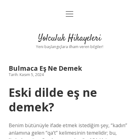
menüyü
Anasayfa
aç
Gizlilik Politikası
Yolculuk Hikayeleri
Yasal Uyarı
Yeni başlangıçlara ilham veren bilgiler!
Hakkımızda
Bulmaca Eş Ne Demek
Tarih: Kasım 5, 2024
Eski dilde eş ne
demek?
Benim bütünüyle ifade etmek istediğim şey, “kadın”
anlamına gelen “qa’t” kelimesinin temelidir; bu,