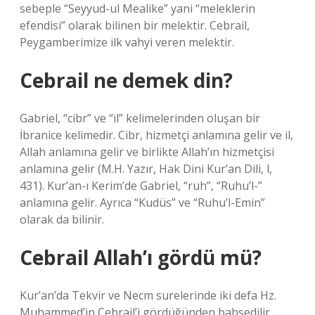
sebeple “Seyyud-ul Mealike” yani “meleklerin
efendisi” olarak bilinen bir melektir. Cebrail,
Peygamberimize ilk vahyi veren melektir.
Cebrail ne demek din?
Gabriel, “cibr” ve “il” kelimelerinden oluşan bir
İbranice kelimedir. Cibr, hizmetçi anlamına gelir ve il,
Allah anlamına gelir ve birlikte Allah’ın hizmetçisi
anlamına gelir (M.H. Yazır, Hak Dini Kur’an Dili, l,
431). Kur’an-ı Kerim’de Gabriel, “ruh”, “Ruhu’l-”
anlamına gelir. Ayrıca “Kudüs” ve “Ruhu’l-Emin”
olarak da bilinir.
Cebrail Allah’ı gördü mü?
Kur’an’da Tekvir ve Necm surelerinde iki defa Hz.
Muhammed’in Cebrail’i gördüğünden bahsedilir.