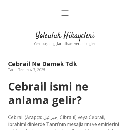
menüyü
Anasayfa
aç
Gizlilik Politikası
Yolculuk Hikayeleri
Yasal Uyarı
Yeni başlangıçlara ilham veren bilgiler!
Hakkımızda
Cebrail Ne Demek Tdk
Tarih: Temmuz 7, 2025
Cebrail ismi ne
anlama gelir?
Cebrail (Arapça: جبرائيل, Cibrāʾīl) veya Cebrail,
İbrahimî dinlerde Tanrı’nın mesajlarını ve emirlerini