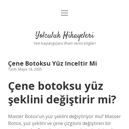
menüyü
Anasayfa
aç
Gizlilik Politikası
Yolculuk Hikayeleri
Yasal Uyarı
Yeni başlangıçlara ilham veren bilgiler!
Hakkımızda
Çene Botoksu Yüz Inceltir Mi
Tarih: Mayıs 18, 2025
Çene botoksu yüz
şeklini değiştirir mi?
Master Botox’un yüz şeklini değiştiriyor mu? Masser
Botox, yüz şeklini ve çene çizgisini değiştiren bir