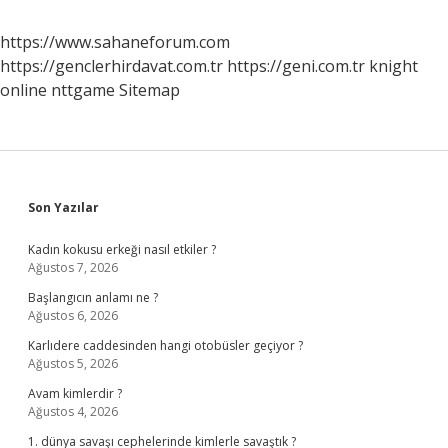
https://www.sahaneforum.com
https://genclerhirdavat.com.tr
https://geni.com.tr
knight
online
nttgame
Sitemap
Sidebar
Son Yazılar
Kadın kokusu erkeği nasıl etkiler ?
Ağustos 7, 2026
Başlangıcın anlamı ne ?
Ağustos 6, 2026
Karlıdere caddesinden hangi otobüsler geçiyor ?
Ağustos 5, 2026
Avam kimlerdir ?
Ağustos 4, 2026
1. dünya savaşı cephelerinde kimlerle savaştık ?