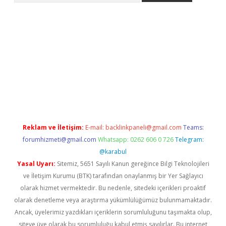
üncel adres
Reklam ve İletişim:
E-mail:
backlinkpaneli@gmail.com
Teams:
forumhizmeti@gmail.com
Whatsapp: 0262 606 0 726
Telegram:
@karabul
Yasal Uyarı:
Sitemiz, 5651 Sayılı Kanun gereğince Bilgi Teknolojileri
ve İletişim Kurumu (BTK) tarafından onaylanmış bir Yer Sağlayıcı
olarak hizmet vermektedir. Bu nedenle, sitedeki içerikleri proaktif
olarak denetleme veya araştırma yükümlülüğümüz bulunmamaktadır.
Ancak, üyelerimiz yazdıkları içeriklerin sorumluluğunu taşımakta olup,
siteye üye olarak bu sorumluluğu kabul etmiş sayılırlar. Bu internet