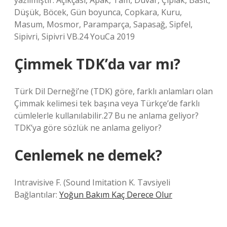
yazılmıştır: Açıkçası, Apak, Tam, Duvar, Çıplak, Basit,
Düşük, Böcek, Gün boyunca, Copkara, Kuru,
Masum, Mosmor, Paramparça, Sapasağ, Sipfel,
Sipivri, Sipivri VB.24 YouCa 2019
Çimmek TDK’da var mı?
Türk Dil Derneği’ne (TDK) göre, farklı anlamları olan
Çimmak kelimesi tek başına veya Türkçe’de farklı
cümlelerle kullanılabilir.27 Bu ne anlama geliyor?
TDK’ya göre sözlük ne anlama geliyor?
Cenlemek ne demek?
Intravisive F. (Sound Imitation K.
Tavsiyeli
Bağlantılar:
Yoğun Bakım Kaç Derece Olur