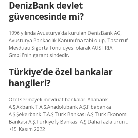
DenizBank devlet
güvencesinde mi?
1996 yılında Avusturya’da kurulan DenizBank AG,
Avusturya Bankacılık Kanunu’na tabi olup, Tasarruf
Mevduatı Sigorta Fonu üyesi olarak AUSTRIA
GmbH’nin garantisindedir.
Türkiye’de özel bankalar
hangileri?
Özel sermayeli mevduat bankaları:Adabank
A.Ş.Akbank T.A.Ş.Anadolubank A.Ş.Fibabanka
A.Ş.Şekerbank T.A.Ş.Türk Bankası A.Ş.Türk Ekonomi
Bankası A.Ş.Türkiye İş Bankası A.Ş.Daha fazla ürün ..
.•15. Kasım 2022