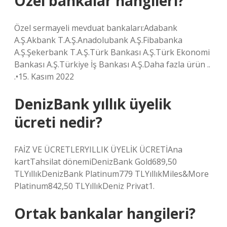
Özel bankalar hangileri?
Özel sermayeli mevduat bankaları:Adabank
A.Ş.Akbank T.A.Ş.Anadolubank A.Ş.Fibabanka
A.Ş.Şekerbank T.A.Ş.Türk Bankası A.Ş.Türk Ekonomi
Bankası A.Ş.Türkiye İş Bankası A.Ş.Daha fazla ürün ..
.•15. Kasım 2022
DenizBank yıllık üyelik
ücreti nedir?
FAİZ VE ÜCRETLERYILLIK ÜYELİK ÜCRETİAna
kartTahsilat dönemiDenizBank Gold689,50
TLYıllıkDenizBank Platinum779 TLYıllıkMiles&More
Platinum842,50 TLYıllıkDeniz Privat1.
Ortak bankalar hangileri?