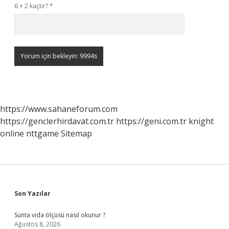
6 + 2 kaçtır?
*
https://www.sahaneforum.com
https://genclerhirdavat.com.tr
https://geni.com.tr
knight
online
nttgame
Sitemap
Sidebar
Son Yazılar
Sunta vida ölçüsü nasıl okunur ?
Ağustos 8, 2026