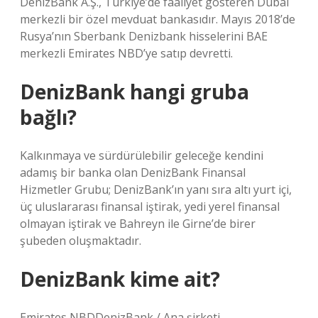
DenizBank A.Ş., Türkiye’de faaliyet gösteren Dubai
merkezli bir özel mevduat bankasıdır. Mayıs 2018’de
Rusya’nın Sberbank Denizbank hisselerini BAE
merkezli Emirates NBD’ye satıp devretti.
DenizBank hangi gruba
bağlı?
Kalkınmaya ve sürdürülebilir geleceğe kendini
adamış bir banka olan DenizBank Finansal
Hizmetler Grubu; DenizBank’ın yanı sıra altı yurt içi,
üç uluslararası finansal iştirak, yedi yerel finansal
olmayan iştirak ve Bahreyn ile Girne’de birer
şubeden oluşmaktadır.
DenizBank kime ait?
Emirates NBDDenizBank / Ana şirketi