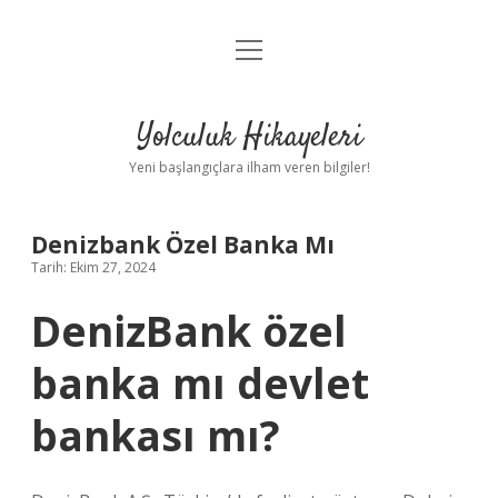
menüyü
Anasayfa
aç
Gizlilik Politikası
Yolculuk Hikayeleri
Yasal Uyarı
Yeni başlangıçlara ilham veren bilgiler!
Hakkımızda
Denizbank Özel Banka Mı
Tarih: Ekim 27, 2024
DenizBank özel
banka mı devlet
bankası mı?