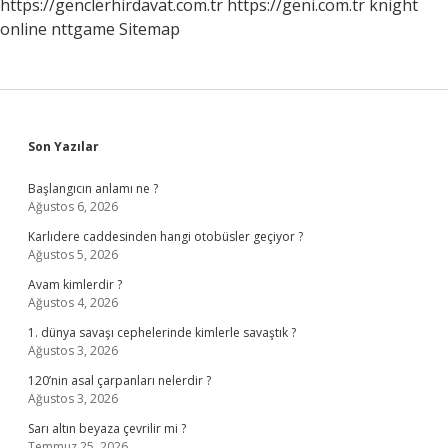
https://genclerhirdavat.com.tr
https://geni.com.tr
knight
online
nttgame
Sitemap
Sidebar
Son Yazılar
Başlangıcın anlamı ne ?
Ağustos 6, 2026
Karlıdere caddesinden hangi otobüsler geçiyor ?
Ağustos 5, 2026
Avam kimlerdir ?
Ağustos 4, 2026
1. dünya savaşı cephelerinde kimlerle savaştık ?
Ağustos 3, 2026
120’nin asal çarpanları nelerdir ?
Ağustos 3, 2026
Sarı altın beyaza çevrilir mi ?
Temmuz 25, 2026