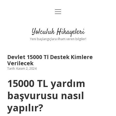
menüyü
Anasayfa
aç
Gizlilik Politikası
Yolculuk Hikayeleri
Yasal Uyarı
Yeni başlangıçlara ilham veren bilgiler!
Hakkımızda
Devlet 15000 Tl Destek Kimlere
Verilecek
Tarih: Kasım 2, 2024
15000 TL yardım
başvurusu nasıl
yapılır?