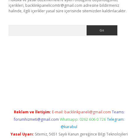
içerikleri,
backlinkpanelicomtr@gmail.com
adresine bildirmeniz
halinde, ilgili içerikler yasal süre içerisinde sitemizden kaldırılacaktır.
Arama
res
Reklam ve İletişim:
E-mail:
backlinkpaneli@gmail.com
Teams:
forumhizmeti@gmail.com
Whatsapp: 0262 606 0 726
Telegram:
@karabul
Yasal Uyarı:
Sitemiz, 5651 Sayılı Kanun gereğince Bilgi Teknolojileri