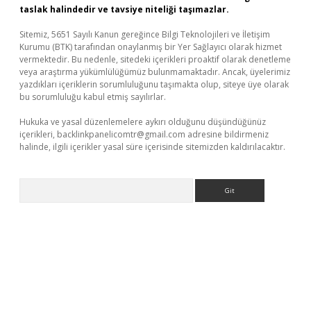
taslak halindedir ve tavsiye niteliği taşımazlar.
Sitemiz, 5651 Sayılı Kanun gereğince Bilgi Teknolojileri ve İletişim
Kurumu (BTK) tarafından onaylanmış bir Yer Sağlayıcı olarak hizmet
vermektedir. Bu nedenle, sitedeki içerikleri proaktif olarak denetleme
veya araştırma yükümlülüğümüz bulunmamaktadır. Ancak, üyelerimiz
yazdıkları içeriklerin sorumluluğunu taşımakta olup, siteye üye olarak
bu sorumluluğu kabul etmiş sayılırlar.
Hukuka ve yasal düzenlemelere aykırı olduğunu düşündüğünüz
içerikleri,
backlinkpanelicomtr@gmail.com
adresine bildirmeniz
halinde, ilgili içerikler yasal süre içerisinde sitemizden kaldırılacaktır.
Arama
etexper giriş
betexpergir.net
betexper güncel adres