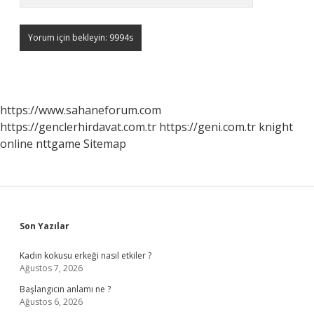
https://www.sahaneforum.com
https://genclerhirdavat.com.tr
https://geni.com.tr
knight
online
nttgame
Sitemap
Sidebar
Son Yazılar
Kadın kokusu erkeği nasıl etkiler ?
Ağustos 7, 2026
Başlangıcın anlamı ne ?
Ağustos 6, 2026