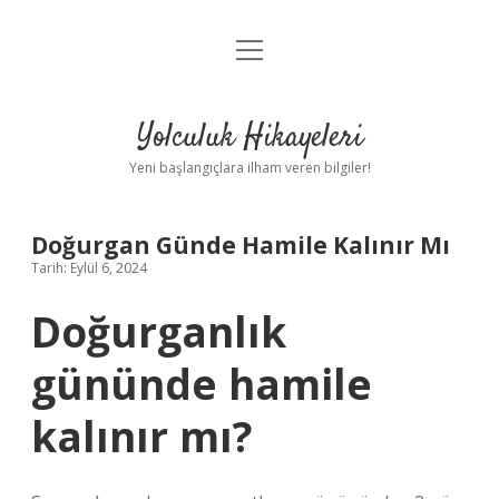
menüyü
Anasayfa
aç
Gizlilik Politikası
Yolculuk Hikayeleri
Yasal Uyarı
Yeni başlangıçlara ilham veren bilgiler!
Hakkımızda
Doğurgan Günde Hamile Kalınır Mı
Tarih: Eylül 6, 2024
Doğurganlık
gününde hamile
kalınır mı?