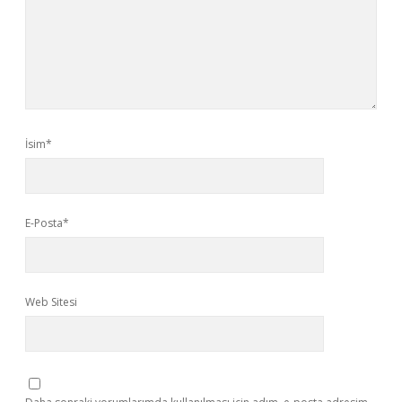
İsim*
E-Posta*
Web Sitesi