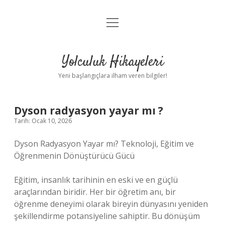
menüyü
Anasayfa
aç
Gizlilik Politikası
Yolculuk Hikayeleri
Yasal Uyarı
Yeni başlangıçlara ilham veren bilgiler!
Hakkımızda
Dyson radyasyon yayar mı ?
Tarih: Ocak 10, 2026
Dyson Radyasyon Yayar mı? Teknoloji, Eğitim ve
Öğrenmenin Dönüştürücü Gücü
Eğitim, insanlık tarihinin en eski ve en güçlü
araçlarından biridir. Her bir öğretim anı, bir
öğrenme deneyimi olarak bireyin dünyasını yeniden
şekillendirme potansiyeline sahiptir. Bu dönüşüm