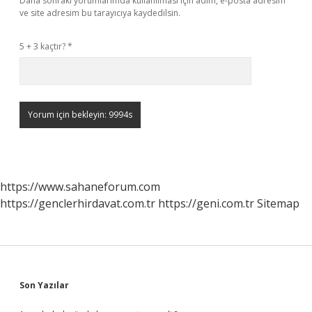
Daha sonraki yorumlarımda kullanılması için adım, e-posta adresim
ve site adresim bu tarayıcıya kaydedilsin.
5 + 3 kaçtır?
*
https://www.sahaneforum.com
https://genclerhirdavat.com.tr
https://geni.com.tr
Sitemap
Sidebar
Son Yazılar