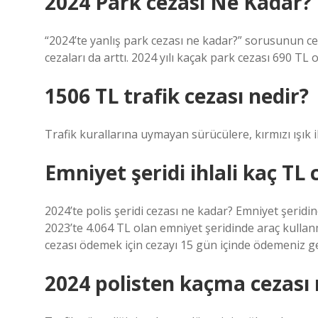
2024 Park cezası Ne Kadar?
“2024’te yanlış park cezası ne kadar?” sorusunun cev
cezaları da arttı. 2024 yılı kaçak park cezası 690 TL o
1506 TL trafik cezası nedir?
Trafik kurallarına uymayan sürücülere, kırmızı ışık i
Emniyet şeridi ihlali kaç TL 
2024’te polis şeridi cezası ne kadar? Emniyet şeridin
2023’te 4.064 TL olan emniyet şeridinde araç kullanma
cezası ödemek için cezayı 15 gün içinde ödemeniz g
2024 polisten kaçma cezası