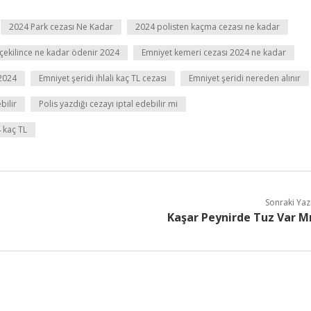
2024 Park cezası Ne Kadar
2024 polisten kaçma cezası ne kadar
çekilince ne kadar ödenir 2024
Emniyet kemeri cezası 2024 ne kadar
 2024
Emniyet şeridi ihlali kaç TL cezası
Emniyet şeridi nereden alınır
bilir
Polis yazdığı cezayı iptal edebilir mi
4 kaç TL
Sonraki Yaz
Kaşar Peynirde Tuz Var M