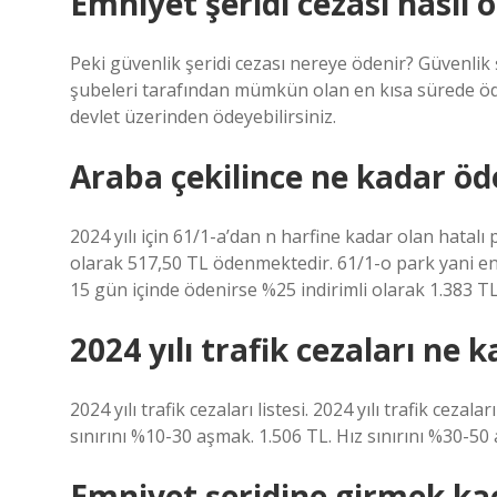
Emniyet şeridi cezası nasıl 
Peki güvenlik şeridi cezası nereye ödenir? Güvenlik ş
şubeleri tarafından mümkün olan en kısa sürede öden
devlet üzerinden ödeyebilirsiniz.
Araba çekilince ne kadar öd
2024 yılı için 61/1-a’dan n harfine kadar olan hatalı
olarak 517,50 TL ödenmektedir. 61/1-o park yani eng
15 gün içinde ödenirse %25 indirimli olarak 1.383 TL’
2024 yılı trafik cezaları ne 
2024 yılı trafik cezaları listesi. 2024 yılı trafik cezal
sınırını %10-30 aşmak. 1.506 TL. Hız sınırını %30-50
Emniyet şeridine girmek ka