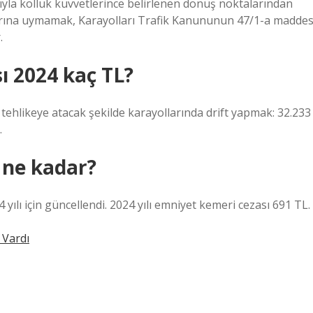
yla kolluk kuvvetlerince belirlenen dönüş noktalarından
tarına uymamak, Karayolları Trafik Kanununun 47/1-a maddes
.
ı 2024 kaç TL?
 tehlikeye atacak şekilde karayollarında drift yapmak: 32.233
.
 ne kadar?
24 yılı için güncellendi. 2024 yılı emniyet kemeri cezası 691 TL.
Vardı