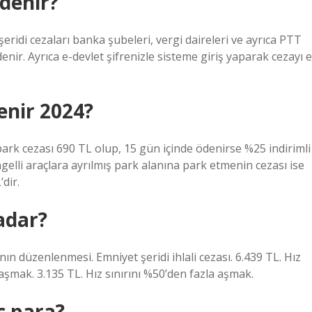
ödenir?
eridi cezaları banka şubeleri, vergi daireleri ve ayrıca PTT
ir. Ayrıca e-devlet şifrenizle sisteme giriş yaparak cezayı e
enir 2024?
 park cezası 690 TL olup, 15 gün içinde ödenirse %25 indirimli
elli araçlara ayrılmış park alanına park etmenin cezası ise
dir.
kadar?
arının düzenlenmesi. Emniyet şeridi ihlali cezası. 6.439 TL. Hız
 aşmak. 3.135 TL. Hız sınırını %50’den fazla aşmak.
ç para?