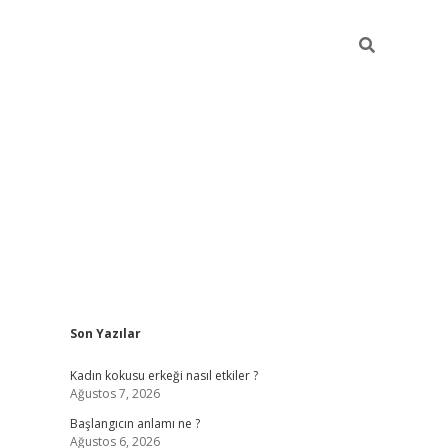
Sidebar
Son Yazılar
betexper giriş
betexpergir.net
betexper güncel adres
Kadın kokusu erkeği nasıl etkiler ?
Ağustos 7, 2026
Başlangıcın anlamı ne ?
Ağustos 6, 2026