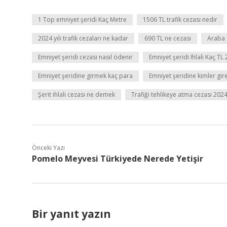
1 Top emniyet şeridi Kaç Metre
1506 TL trafik cezası nedir
2024 yılı trafik cezaları ne kadar
690 TL ne cezası
Araba 
Emniyet şeridi cezası nasıl ödenir
Emniyet şeridi Ihlali Kaç TL
Emniyet şeridine girmek kaç para
Emniyet şeridine kimler gire
Şerit ihlali cezası ne demek
Trafiği tehlikeye atma cezası 202
Önceki Yazı
Pomelo Meyvesi Türkiyede Nerede Yetişir
Bir yanıt yazın