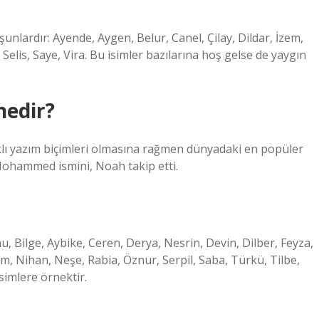
şunlardır: Ayende, Aygen, Belur, Canel, Çilay, Dildar, İzem,
Selis, Saye, Vira. Bu isimler bazılarına hoş gelse de yaygın
nedir?
azım biçimleri olmasına rağmen dünyadaki en popüler
n Mohammed ismini, Noah takip etti.
, Bilge, Aybike, Ceren, Derya, Nesrin, Devin, Dilber, Feyza,
ryem, Nihan, Neşe, Rabia, Öznur, Serpil, Saba, Türkü, Tilbe,
isimlere örnektir.