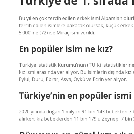
Türkiye’de 1. sırada 
Bu yıl en çok tercih edilen erkek ismi Alparslan olur
tercih edilen isimlere bakacak olursak, küçük erkek ç
5.000’ine (72) ise Miraç ismi verildi.
En popüler isim ne kız?
Türkiye İstatistik Kurumu’nun (TÜİK) istatistikleri
kız ismi arasında yer alıyor. Bu isimlerin dışında kız
Eylül, Duru, Ebrar, Asya, Öykü ve Ecrin yer alıyor.
Türkiye’nin en popüler ismi
2020 yılında doğan 1 milyon 91 bin 143 bebekten 7 bi
alırken; kız bebeklerden 11 bin 179’u Zeynep, 7 bin 316