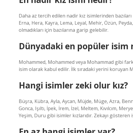
Daha az tercih edilen nadir kız isimlerinden bazıları 
Erna, Hera, Kayra, Lema, Leyal, Mehir, Özün, Peyda, 
olmadıkları için bazılarına garip gelebilir.
Dünyadaki en popüler isim 
Mohammed, Mohammed veya Mohammad gibi farklı y
isim olarak kabul edilir. İlk sıradaki yerini koruya
Hangi isimler zeki olur kız?
Büşra, Kübra, Ayla, Aycan, Müjde, Müge, Azra, Bennu
Gonca, Işıltı, İpek, İrem, İzel, Meltem, Kıvılcım, Me
Yeşim, Duru gibi isimler kızlarıdır. Zekayı gösteren 
En az hangi isimler var?