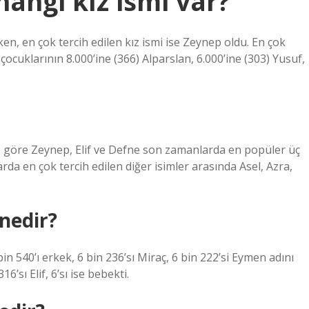
hangi kız ismi var?
ken, en çok tercih edilen kız ismi ise Zeynep oldu. En çok
ocuklarının 8.000’ine (366) Alparslan, 6.000’ine (303) Yusuf,
ne göre Zeynep, Elif ve Defne son zamanlarda en popüler üç
larda en çok tercih edilen diğer isimler arasında Asel, Azra,
 nedir?
n 540’ı erkek, 6 bin 236’sı Miraç, 6 bin 222’si Eymen adını
’sı Elif, 6’sı ise bebekti.