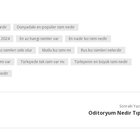
edir
Dünyadaki en popüler isim nedir
r 2024
En az hangi isimler var
En nadir kız ismi nedir
z isimleri zeki olur
Mutlu kız ismi mi
Rus kız isimleri nelerdir
smi var
Türkiyede tek isim var mı
Türkiyenin en büyük ismi nedir
nedir
Sonraki Yaz
Oditoryum Nedir Tı