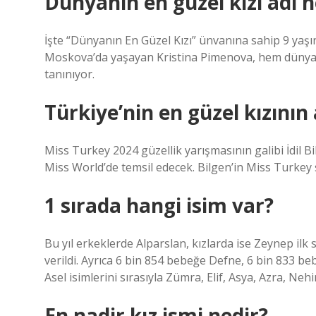
Dünyanın en güzel kızı adı n
İşte “Dünyanın En Güzel Kızı” ünvanına sahip 9 yaş
Moskova’da yaşayan Kristina Pimenova, hem dünyan
tanınıyor.
Türkiye’nin en güzel kızının 
Miss Turkey 2024 güzellik yarışmasının galibi İdil Bi
Miss World’de temsil edecek. Bilgen’in Miss Turkey 
1 sırada hangi isim var?
Bu yıl erkeklerde Alparslan, kızlarda ise Zeynep ilk 
verildi. Ayrıca 6 bin 854 bebeğe Defne, 6 bin 833 be
Asel isimlerini sırasıyla Zümra, Elif, Asya, Azra, Nehir,
En nadir kız ismi nedir?