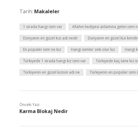
Tarih:
Makaleler
1 sırada hangi isim var
Allahın hediyesi anlamına gelen isim n
Dünyanın en güzel kızı adı nedir
Dünyanın en güzel kızı kimdi
En popüler isim ne kız
Hangi isimler zeki olur kız
Hangi kı
Türkiyede 1 sırada hangi kız ismi var
Türkiyede kaç tane kız i
Türkiyenin en güzel kızının adı ne
Türkiyenin en popüler ismi 
Önceki Yazı
Karma Blokaj Nedir