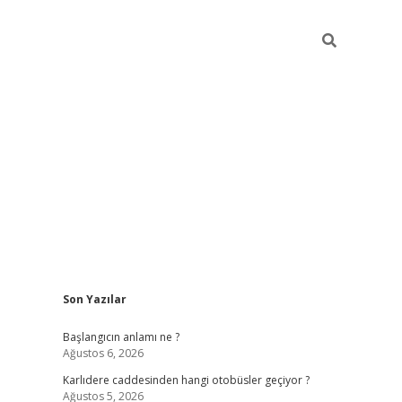
Sidebar
Son Yazılar
betexper giriş
betexpergir.net
betexper güncel adres
Başlangıcın anlamı ne ?
Ağustos 6, 2026
Karlıdere caddesinden hangi otobüsler geçiyor ?
Ağustos 5, 2026