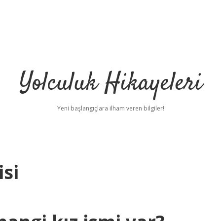
Yolculuk Hikayeleri
Yeni başlangıçlara ilham veren bilgiler!
isi