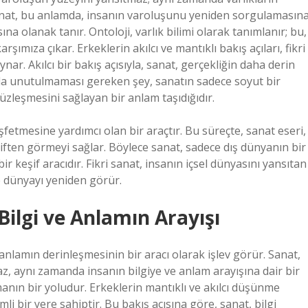
 sanat, bu anlamda, insanın varoluşunu yeniden sorgulamasına
a olanak tanır. Ontoloji, varlık bilimi olarak tanımlanır; bu,
şımıza çıkar. Erkeklerin akılcı ve mantıklı bakış açıları, fikri
ar. Akılcı bir bakış açısıyla, sanat, gerçekliğin daha derin
ada unutulmaması gereken şey, sanatın sadece soyut bir
zleşmesini sağlayan bir anlam taşıdığıdır.
şfetmesine yardımcı olan bir araçtır. Bu süreçte, sanat eseri,
ktiften görmeyi sağlar. Böylece sanat, sadece dış dünyanın bir
r keşif aracıdır. Fikri sanat, insanın içsel dünyasını yansıtan
e dünyayı yeniden görür.
 Bilgi ve Anlamın Arayışı
e anlamın derinleşmesinin bir aracı olarak işlev görür. Sanat,
z, aynı zamanda insanın bilgiye ve anlam arayışına dair bir
anın bir yoludur. Erkeklerin mantıklı ve akılcı düşünme
 bir yere sahiptir. Bu bakış açısına göre, sanat, bilgi