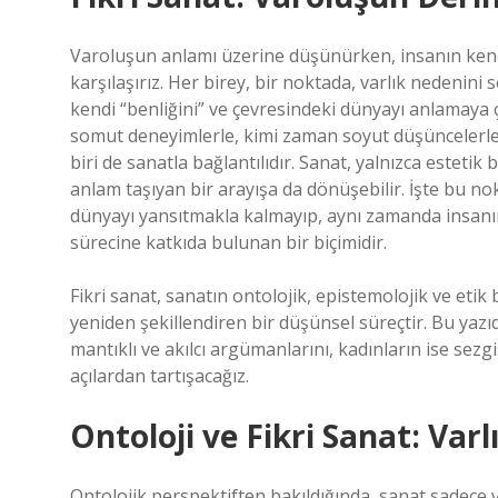
Varoluşun anlamı üzerine düşünürken, insanın kendi
karşılaşırız. Her birey, bir noktada, varlık nedenini
kendi “benliğini” ve çevresindeki dünyayı anlamaya ç
somut deneyimlerle, kimi zaman soyut düşüncelerle ş
biri de sanatla bağlantılıdır. Sanat, yalnızca esteti
anlam taşıyan bir arayışa da dönüşebilir. İşte bu no
dünyayı yansıtmakla kalmayıp, aynı zamanda insa
sürecine katkıda bulunan bir biçimidir.
Fikri sanat, sanatın ontolojik, epistemolojik ve etik 
yeniden şekillendiren bir düşünsel süreçtir. Bu yazıda,
mantıklı ve akılcı argümanlarını, kadınların ise sezg
açılardan tartışacağız.
Ontoloji ve Fikri Sanat: Varl
Ontolojik perspektiften bakıldığında, sanat sadece 