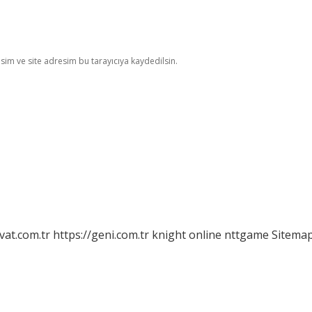
im ve site adresim bu tarayıcıya kaydedilsin.
vat.com.tr
https://geni.com.tr
knight online
nttgame
Sitema