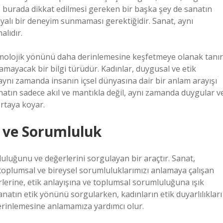
, burada dikkat edilmesi gereken bir başka şey de sanatın
 dayalı bir deneyim sunmaması gerektiğidir. Sanat, aynı
alıdır.
stemolojik yönünü daha derinlemesine keşfetmeye olanak tanır
anamayacak bir bilgi türüdür. Kadınlar, duygusal ve etik
l, aynı zamanda insanın içsel dünyasına dair bir anlam arayışı
anatın sadece akıl ve mantıkla değil, aynı zamanda duygular v
ortaya koyar.
r ve Sorumluluk
luluğunu ve değerlerini sorgulayan bir araçtır. Sanat,
a toplumsal ve bireysel sorumluluklarımızı anlamaya çalışan
rlerine, etik anlayışına ve toplumsal sorumluluğuna ışık
 sanatın etik yönünü sorgularken, kadınların etik duyarlılıkları
erinlemesine anlamamıza yardımcı olur.