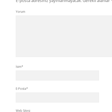
E-posta adresiniz yayınlanmayacak.
Gerekli alanlar
Yorum
İsim*
E-Posta*
Web Sitesi