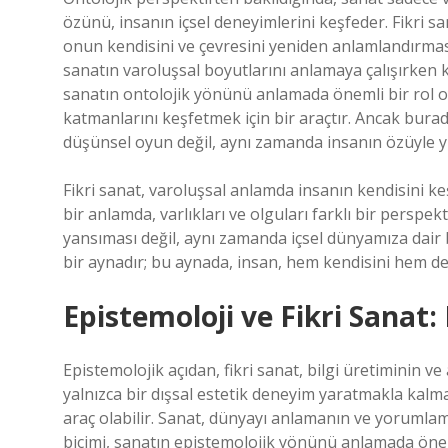
özünü, insanın içsel deneyimlerini keşfeder. Fikri
onun kendisini ve çevresini yeniden anlamlandırmasın
sanatın varoluşsal boyutlarını anlamaya çalışırken kar
sanatın ontolojik yönünü anlamada önemli bir rol oyn
katmanlarını keşfetmek için bir araçtır. Ancak bur
düşünsel oyun değil, aynı zamanda insanın özüyle yü
Fikri sanat, varoluşsal anlamda insanın kendisini ke
bir anlamda, varlıkları ve olguları farklı bir perspe
yansıması değil, aynı zamanda içsel dünyamıza dair bi
bir aynadır; bu aynada, insan, hem kendisini hem d
Epistemoloji ve Fikri Sanat:
Epistemolojik açıdan, fikri sanat, bilgi üretiminin v
yalnızca bir dışsal estetik deneyim yaratmakla kalma
araç olabilir. Sanat, dünyayı anlamanın ve yorumlam
biçimi, sanatın epistemolojik yönünü anlamada önemli