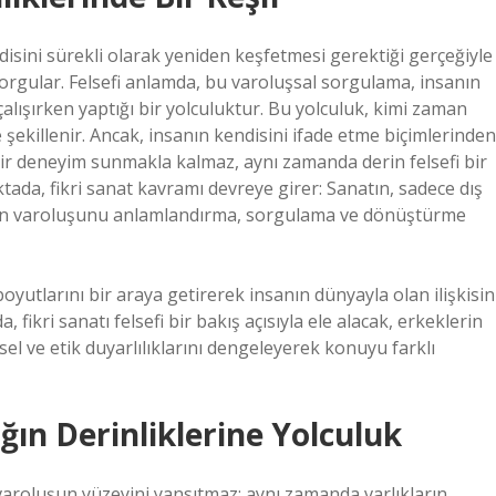
sini sürekli olarak yeniden keşfetmesi gerektiği gerçeğiyle
 sorgular. Felsefi anlamda, bu varoluşsal sorgulama, insanın
alışırken yaptığı bir yolculuktur. Bu yolculuk, kimi zaman
ekillenir. Ancak, insanın kendisini ifade etme biçimlerinden
k bir deneyim sunmakla kalmaz, aynı zamanda derin felsefi bir
ktada, fikri sanat kavramı devreye girer: Sanatın, sadece dış
nın varoluşunu anlamlandırma, sorgulama ve dönüştürme
boyutlarını bir araya getirerek insanın dünyayla olan ilişkisin
 fikri sanatı felsefi bir bakış açısıyla ele alacak, erkeklerin
isel ve etik duyarlılıklarını dengeleyerek konuyu farklı
ığın Derinliklerine Yolculuk
varoluşun yüzeyini yansıtmaz; aynı zamanda varlıkların