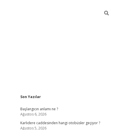
Sidebar
Son Yazılar
betexper giriş
betexpergir.net
betexper güncel adr
Başlangıcın anlamı ne ?
Ağustos 6, 2026
Karlıdere caddesinden hangi otobüsler geçiyor ?
Ağustos 5, 2026