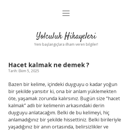
menüyü
Anasayfa
aç
Gizlilik Politikası
Yolculuk Hikayeleri
Yasal Uyarı
Yeni başlangıçlara ilham veren bilgiler!
Hakkımızda
Hacet kalmak ne demek ?
Tarih: Ekim 5, 2025
Bazen bir kelime, içindeki duyguyu o kadar yoğun
bir şekilde yansıtır ki, ona bir anlam yüklemekten
öte, yaşamak zorunda kalırsınız. Bugün size “hacet
kalmak” adlı bir kelimenin arkasındaki derin
duyguyu anlatacağım. Belki de bu kelimeyi, hiç
anlamadığınız bir şekilde hissettiniz. Belki birileriyle
yaşadığınız bir anın ortasında, belirsizlikler ve