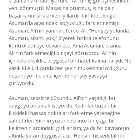
O zamanları hatırlıyorum… Ali, bir iş görüşmesinden
yeni dönmüştü. Masasına oturmuş, işine dair
başarılarını sıralarken, yıllardır birlikte olduğu
Asuman’la arasındaki soğukluğu fark etmemişti.
Asuman, Ali’nin yanına oturdu. Ali, “Her şey yolunda,
Asuman, sıkıntı yok,” diyerek hızlıca telefonunu
kontrol etmeye devam etti. Ama Asuman, o anda
Ali’nin fark etmediği bir şeyi görüyordu. Ali’nin
içindeki eksiklik, duygusal bir hacet kalma haliydi. Ne
yazık ki Ali, dışarıda her şeyin mükemmel olduğunu
düşünüyordu; ama içeride her şey yavaşça
çürüyordu.
Asuman, sessizce düşündü. Ali’nin yaşadığı bu
duyguyu anlamak istiyordu. Kadınlar bazen bir
ilişkideki hassas noktaları fark etme yeteneğine
sahiptirler. Birinin yüzündeki ince bir çizgi, bir
kelimenin ardındaki gizli anlam, ya da bir davranışın
altında yatan duygusal acı… Hepsini hissedebilirdi.