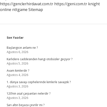
https://genclerhirdavat.com.tr
https://geni.com.tr
knight
online
nttgame
Sitemap
Sidebar
Son Yazılar
Başlangıcın anlamı ne ?
Ağustos 6, 2026
Karlıdere caddesinden hangi otobüsler geçiyor ?
Ağustos 5, 2026
Avam kimlerdir ?
Ağustos 4, 2026
1. dünya savaşı cephelerinde kimlerle savaştık ?
Ağustos 3, 2026
120’nin asal çarpanları nelerdir ?
Ağustos 3, 2026
Sarı altın beyaza çevrilir mi ?