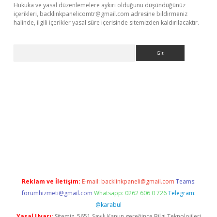
Hukuka ve yasal düzenlemelere aykırı olduğunu düşündüğünüz
içerikleri,
backlinkpanelicomtr@gmail.com
adresine bildirmeniz
halinde, ilgili içerikler yasal süre içerisinde sitemizden kaldırılacaktır.
Arama
el adres
Reklam ve İletişim:
E-mail:
backlinkpaneli@gmail.com
Teams:
forumhizmeti@gmail.com
Whatsapp: 0262 606 0 726
Telegram:
@karabul
Yasal Uyarı:
Sitemiz, 5651 Sayılı Kanun gereğince Bilgi Teknolojileri