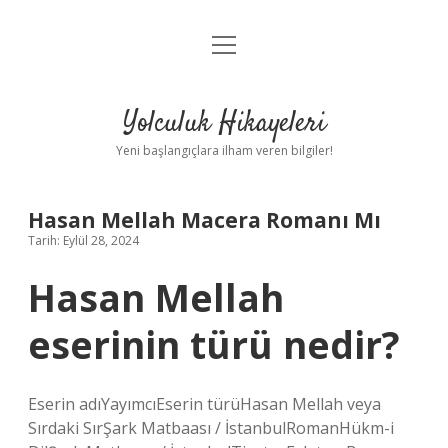
menüyü
Anasayfa
aç
Gizlilik Politikası
Yolculuk Hikayeleri
Yasal Uyarı
Yeni başlangıçlara ilham veren bilgiler!
Hakkımızda
Hasan Mellah Macera Romanı Mı
Tarih: Eylül 28, 2024
Hasan Mellah
eserinin türü nedir?
Eserin adıYayımcıEserin türüHasan Mellah veya
Sırdaki SırŞark Matbaası / İstanbulRomanHükm-i