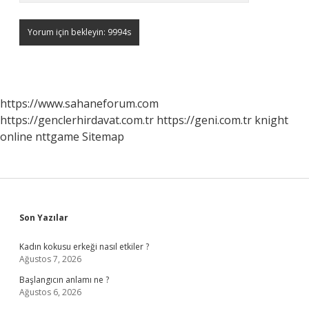
https://www.sahaneforum.com
https://genclerhirdavat.com.tr
https://geni.com.tr
knight
online
nttgame
Sitemap
Sidebar
Son Yazılar
Kadın kokusu erkeği nasıl etkiler ?
Ağustos 7, 2026
Başlangıcın anlamı ne ?
Ağustos 6, 2026