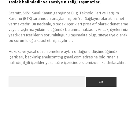
taslak halindedir ve tavsiye niteliği taşımazlar.
Sitemiz, 5651 Sayılı Kanun gereğince Bilgi Teknolojileri ve İletişim
Kurumu (BTK) tarafından onaylanmış bir Yer Sağlayıcı olarak hizmet
vermektedir. Bu nedenle, sitedeki içerikleri proaktif olarak denetleme
veya araştırma yükümlülüğümüz bulunmamaktadır. Ancak, üyelerimiz
yazdıkları içeriklerin sorumluluğunu taşımakta olup, siteye üye olarak
bu sorumluluğu kabul etmiş sayılırlar.
Hukuka ve yasal düzenlemelere aykırı olduğunu düşündüğünüz
içerikleri,
backlinkpanelicomtr@gmail.com
adresine bildirmeniz
halinde, ilgili içerikler yasal süre içerisinde sitemizden kaldırılacaktır.
Arama
etexper giriş
betexpergir.net
betexper güncel adres