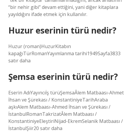
“tek bir kitapta” tamamlanmadığını, ancak anlatının
“bir nehir gibi” devam ettiğini, yani diğer kitaplara
yayıldığını ifade etmek için kullanılır.
Huzur eserinin türü nedir?
Huzur (roman)HuzurKitabın
kapağıTürRomanYayımlanma tarihi1949Sayfa3833
satır daha
Şemsa eserinin türü nedir?
Eserin AdıYayıncıİş türüŞemsaÂlem Matbaası-Ahmet
İhsan ve Şürekası / KonstantiniyeTarihAraba
aşkıAlem Matbaası-Ahmed İhsan ve Şürekası /
İstanbulRomanTakrizatÂlem Matbaası /
KonstantiniyeEleştiriNijad-EkremSelanik Matbaası /
İstanbulŞiir20 satır daha