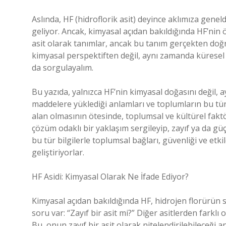
Aslında, HF (hidroflorik asit) deyince aklımıza genel
geliyor. Ancak, kimyasal açıdan bakıldığında HF’nin öz
asit olarak tanımlar, ancak bu tanım gerçekten doğru
kimyasal perspektiften değil, aynı zamanda küresel v
da sorgulayalım.
Bu yazıda, yalnızca HF’nin kimyasal doğasını değil, 
maddelere yüklediği anlamları ve toplumların bu tür b
alan olmasının ötesinde, toplumsal ve kültürel faktö
çözüm odaklı bir yaklaşım sergileyip, zayıf ya da güç
bu tür bilgilerle toplumsal bağları, güvenliği ve etki
geliştiriyorlar.
HF Asidi: Kimyasal Olarak Ne İfade Ediyor?
Kimyasal açıdan bakıldığında HF, hidrojen florürün s
soru var: “Zayıf bir asit mi?” Diğer asitlerden fark
Bu, onun zayıf bir asit olarak nitelendirilebileceği a