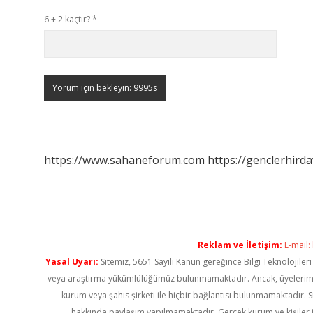
6 + 2 kaçtır?
*
https://www.sahaneforum.com
https://genclerhirda
Reklam ve İletişim:
E-mail:
Yasal Uyarı:
Sitemiz, 5651 Sayılı Kanun gereğince Bilgi Teknolojiler
veya araştırma yükümlülüğümüz bulunmamaktadır. Ancak, üyelerimiz ya
kurum veya şahıs şirketi ile hiçbir bağlantısı bulunmamaktadır. S
hakkında paylaşım yapılmamaktadır. Gerçek kurum ve kişiler i