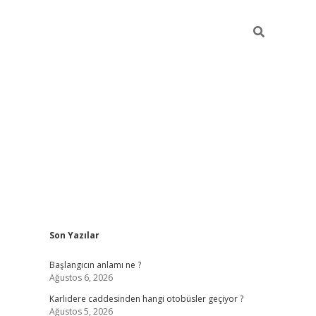
Sidebar
Son Yazılar
betexper giriş
betexpergir.net
betexper güncel adr
Başlangıcın anlamı ne ?
Ağustos 6, 2026
Karlıdere caddesinden hangi otobüsler geçiyor ?
Ağustos 5, 2026