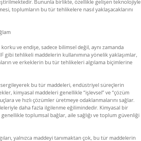
tirilmektedir. Bununla birlikte, özellikle gelişen teknolojiyle
esi, toplumların bu tür tehlikelere nasıl yaklaşacaklarını
ağlam
korku ve endişe, sadece bilimsel değil, aynı zamanda
F gibi tehlikeli maddelerin kullanımına yönelik yaklaşımlar,
arın ve erkeklerin bu tür tehlikeleri algılama biçimlerine
m sergileyerek bu tür maddeleri, endüstriyel süreçlerin
ekler, kimyasal maddeleri genellikle “işlevsel” ve “çözüm
onuçlara ve hızlı çözümler üretmeye odaklanmalarını sağlar.
eleriyle daha fazla ilgilenme eğilimindedir. Kimyasal bir
genellikle toplumsal bağlar, aile sağlığı ve toplum güvenliği
ygıları, yalnızca maddeyi tanımaktan çok, bu tür maddelerin