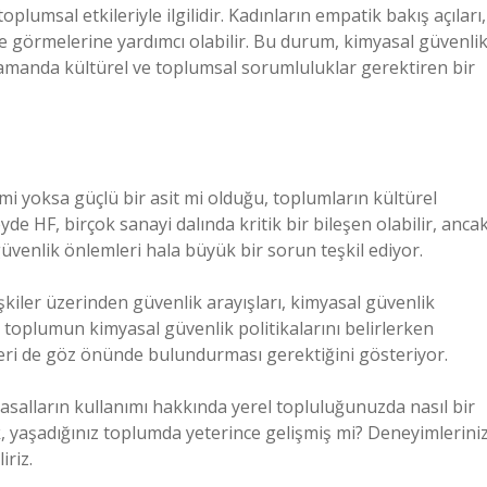
oplumsal etkileriyle ilgilidir. Kadınların empatik bakış açıları,
te görmelerine yardımcı olabilir. Bu durum, kimyasal güvenli
ı zamanda kültürel ve toplumsal sorumluluklar gerektiren bir
 mi yoksa güçlü bir asit mi olduğu, toplumların kültürel
eyde HF, birçok sanayi dalında kritik bir bileşen olabilir, anca
güvenlik önlemleri hala büyük bir sorun teşkil ediyor.
işkiler üzerinden güvenlik arayışları, kimyasal güvenlik
r toplumun kimyasal güvenlik politikalarını belirlerken
rleri de göz önünde bulundurması gerektiğini gösteriyor.
alların kullanımı hakkında yerel topluluğunuzda nasıl bir
, yaşadığınız toplumda yeterince gelişmiş mi? Deneyimleriniz
riz.