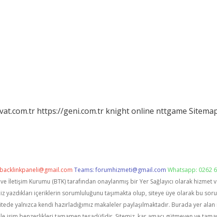
vat.com.tr
https://geni.com.tr
knight online
nttgame
Sitema
backlinkpaneli@gmail.com
Teams:
forumhizmeti@gmail.com
Whatsapp: 0262 6
i ve İletişim Kurumu (BTK) tarafından onaylanmış bir Yer Sağlayıcı olarak hizmet 
zdıkları içeriklerin sorumluluğunu taşımakta olup, siteye üye olarak bu sorumlu
itede yalnızca kendi hazırladığımız makaleler paylaşılmaktadır. Burada yer alan 
le isim benzerlikleri tamamen tesadüfidir. Sitemiz, kar amacı gütmeyen ve tama