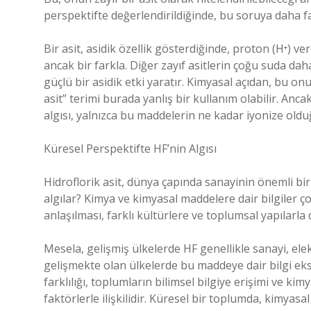
perspektifte değerlendirildiğinde, bu soruya daha faz
Bir asit, asidik özellik gösterdiğinde, proton (H⁺) ver
ancak bir farkla. Diğer zayıf asitlerin çoğu suda d
güçlü bir asidik etki yaratır. Kimyasal açıdan, bu onu 
asit” terimi burada yanlış bir kullanım olabilir. Anc
algısı, yalnızca bu maddelerin ne kadar iyonize oldu
Küresel Perspektifte HF’nin Algısı
Hidroflorik asit, dünya çapında sanayinin önemli bir 
algılar? Kimya ve kimyasal maddelere dair bilgiler ç
anlaşılması, farklı kültürlere ve toplumsal yapılarla d
Mesela, gelişmiş ülkelerde HF genellikle sanayi, elek
gelişmekte olan ülkelerde bu maddeye dair bilgi eksi
farklılığı, toplumların bilimsel bilgiye erişimi ve k
faktörlerle ilişkilidir. Küresel bir toplumda, kimyas