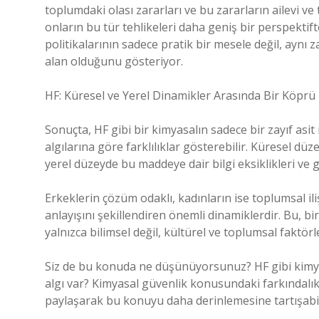
toplumdaki olası zararları ve bu zararların ailevi ve t
onların bu tür tehlikeleri daha geniş bir perspektif
politikalarının sadece pratik bir mesele değil, ayn
alan olduğunu gösteriyor.
HF: Küresel ve Yerel Dinamikler Arasında Bir Köprü
Sonuçta, HF gibi bir kimyasalın sadece bir zayıf asit
algılarına göre farklılıklar gösterebilir. Küresel düz
yerel düzeyde bu maddeye dair bilgi eksiklikleri ve 
Erkeklerin çözüm odaklı, kadınların ise toplumsal il
anlayışını şekillendiren önemli dinamiklerdir. Bu, bi
yalnızca bilimsel değil, kültürel ve toplumsal faktö
Siz de bu konuda ne düşünüyorsunuz? HF gibi kimyas
algı var? Kimyasal güvenlik konusundaki farkındalık
paylaşarak bu konuyu daha derinlemesine tartışabili