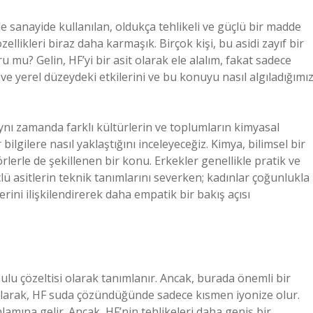
de sanayide kullanılan, oldukça tehlikeli ve güçlü bir madde
ellikleri biraz daha karmaşık. Birçok kişi, bu asidi zayıf bir
 mu? Gelin, HF’yi bir asit olarak ele alalım, fakat sadece
e yerel düzeydeki etkilerini ve bu konuyu nasıl algıladığımız
aynı zamanda farklı kültürlerin ve toplumların kimyasal
ilgilere nasıl yaklaştığını inceleyeceğiz. Kimya, bilimsel bir
rlerle de şekillenen bir konu. Erkekler genellikle pratik ve
lü asitlerin teknik tanımlarını severken; kadınlar çoğunlukla
lerini ilişkilendirerek daha empatik bir bakış açısı
ulu çözeltisi olarak tanımlanır. Ancak, burada önemli bir
lı olarak, HF suda çözündüğünde sadece kısmen iyonize olur.
nlamına gelir. Ancak, HF’nin tehlikeleri daha geniş bir