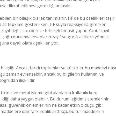
la dikkat edilmesi gerektiği anlaşılır.
ebilen bir bileşik olarak tanımlanır. HF de bu özellikleri taşır,
aha az tepkime gösterirken, HF suyla reaksiyona girerken
zayıf değil, son derece tehlikeli bir asit yapar. Yani, “zayıf
ak, çoğu durumda insanların zayıf ve güçlü asitlere yönelik
ğuna dayalı olarak şekilleniyor.
bileşiği. Ancak, farklı toplumlar ve kültürler bu maddeyi nası
oğu zaman evrenseldir, ancak bu bilgilerin kullanımı ve
oğrudan ilişkilidir.
tronik ve metal işleme gibi alanlarda kullanılırken;
kliği daha yaygın olabilir. Bu durum, eğitim sistemlerinin
imyasal güvenlik önlemlerinin ne kadar etkin olduğu gibi
al maddelere dair farkındalık arttıkça, bu tür maddelerin