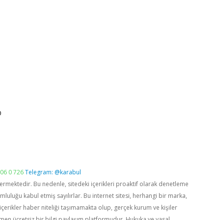
p
06 0 726
Telegram: @karabul
vermektedir. Bu nedenle, sitedeki içerikleri proaktif olarak denetleme
luğu kabul etmiş sayılırlar. Bu internet sitesi, herhangi bir marka,
içerikler haber niteliği taşımamakta olup, gerçek kurum ve kişiler
men ücretsiz bir bilgi paylaşım platformudur. Hukuka ve yasal