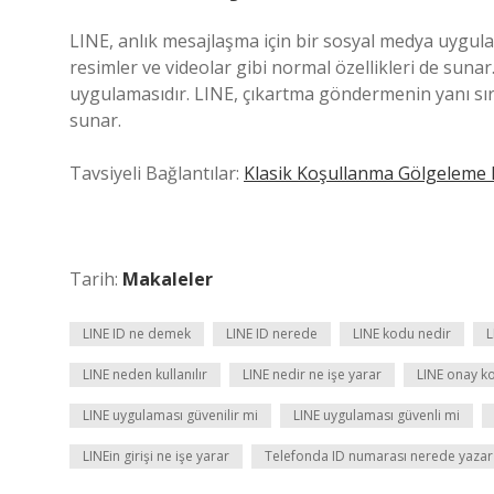
LINE, anlık mesajlaşma için bir sosyal medya uygula
resimler ve videolar gibi normal özellikleri de suna
uygulamasıdır. LINE, çıkartma göndermenin yanı sıra 
sunar.
Tavsiyeli Bağlantılar:
Klasik Koşullanma Gölgeleme 
Tarih:
Makaleler
LINE ID ne demek
LINE ID nerede
LINE kodu nedir
L
LINE neden kullanılır
LINE nedir ne işe yarar
LINE onay k
LINE uygulaması güvenilir mi
LINE uygulaması güvenli mi
LINEin girişi ne işe yarar
Telefonda ID numarası nerede yazar