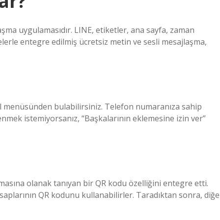
ar?
aşma uygulamasıdır. LINE, etiketler, ana sayfa, zaman
öğelerle entegre edilmiş ücretsiz metin ve sesli mesajlaşma,
fil menüsünden bulabilirsiniz. Telefon numaranıza sahip
lenmek istemiyorsanız, “Başkalarının eklemesine izin ver”
masına olanak tanıyan bir QR kodu özelliğini entegre etti.
hesaplarının QR kodunu kullanabilirler. Taradıktan sonra, diğe