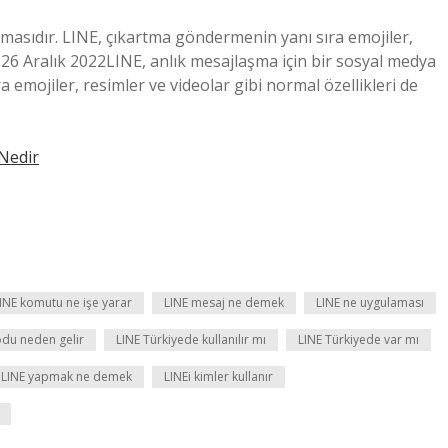
masıdır. LINE, çıkartma göndermenin yanı sıra emojiler,
r.26 Aralık 2022LINE, anlık mesajlaşma için bir sosyal medya
emojiler, resimler ve videolar gibi normal özellikleri de
Nedir
INE komutu ne işe yarar
LINE mesaj ne demek
LINE ne uygulaması
odu neden gelir
LINE Türkiyede kullanılır mı
LINE Türkiyede var mı
LINE yapmak ne demek
LINEi kimler kullanır