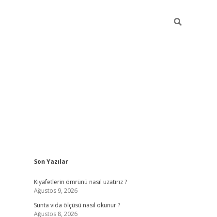
Sidebar
Son Yazılar
betexper giriş
betexpergir.net
betexper güncel adres
Kıyafetlerin ömrünü nasıl uzatırız ?
Ağustos 9, 2026
Sunta vida ölçüsü nasıl okunur ?
Ağustos 8, 2026