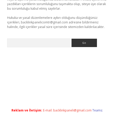
yazdıkları içeriklerin sorumluluğunu taşımakta olup, siteye üye olarak
bu sorumluluğu kabul etmiş sayılırlar.
Hukuka ve yasal düzenlemelere aykırı olduğunu düşündüğünüz
içerikleri,
backlinkpanelicomtr@gmail.com
adresine bildirmeniz
halinde, ilgili içerikler yasal süre içerisinde sitemizden kaldırılacaktır.
Arama
s
Reklam ve İletişim:
E-mail:
backlinkpaneli@gmail.com
Teams: