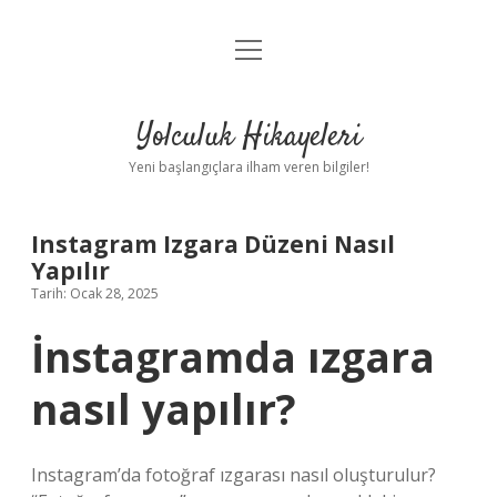
menüyü
Anasayfa
aç
Gizlilik Politikası
Yolculuk Hikayeleri
Yasal Uyarı
Yeni başlangıçlara ilham veren bilgiler!
Hakkımızda
Instagram Izgara Düzeni Nasıl
Yapılır
Tarih: Ocak 28, 2025
İnstagramda ızgara
nasıl yapılır?
Instagram’da fotoğraf ızgarası nasıl oluşturulur?