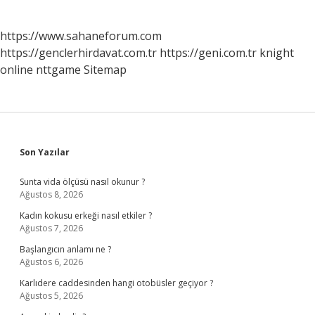
https://www.sahaneforum.com
https://genclerhirdavat.com.tr
https://geni.com.tr
knight
online
nttgame
Sitemap
Sidebar
Son Yazılar
Sunta vida ölçüsü nasıl okunur ?
Ağustos 8, 2026
Kadın kokusu erkeği nasıl etkiler ?
Ağustos 7, 2026
Başlangıcın anlamı ne ?
Ağustos 6, 2026
Karlıdere caddesinden hangi otobüsler geçiyor ?
Ağustos 5, 2026