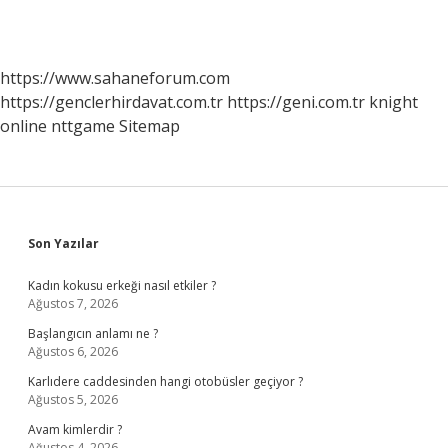
https://www.sahaneforum.com
https://genclerhirdavat.com.tr
https://geni.com.tr
knight
online
nttgame
Sitemap
Sidebar
Son Yazılar
Kadın kokusu erkeği nasıl etkiler ?
Ağustos 7, 2026
Başlangıcın anlamı ne ?
Ağustos 6, 2026
Karlıdere caddesinden hangi otobüsler geçiyor ?
Ağustos 5, 2026
Avam kimlerdir ?
Ağustos 4, 2026