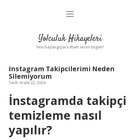
menüyü
Anasayfa
aç
Gizlilik Politikası
Yolculuk Hikayeleri
Yasal Uyarı
Yeni başlangıçlara ilham veren bilgiler!
Hakkımızda
Instagram Takipcilerimi Neden
Silemiyorum
Tarih: Aralık 22, 2024
İnstagramda takipçi
temizleme nasıl
yapılır?