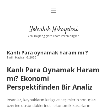
menüyü
Anasayfa
aç
Gizlilik Politikası
Yolculuk Hikayeleri
Yasal Uyarı
Yeni başlangıçlara ilham veren bilgiler!
Hakkımızda
Kanlı Para oynamak haram mı ?
Tarih: Haziran 6, 2026
Kanlı Para Oynamak Haram
mı? Ekonomi
Perspektifinden Bir Analiz
İnsanlar, kaynakların kıtlığı ve seçimlerin sonuçları
üzerine düşündüklerinde, ekonomik kararların