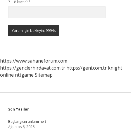
7 + 8 kaçtır?
*
https://www.sahaneforum.com
https://genclerhirdavat.com.tr
https://geni.com.tr
knight
online
nttgame
Sitemap
Sidebar
Son Yazılar
Başlangıcın anlamı ne ?
Ağustos 6, 2026