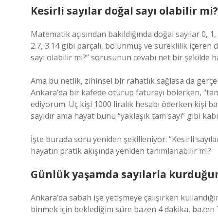
Kesirli sayılar doğal sayı olabilir m
Matematik açısından bakıldığında doğal sayılar 0, 1, 
2.7, 3.14 gibi parçalı, bölünmüş ve süreklilik içeren 
sayı olabilir mi?” sorusunun cevabı net bir şekilde ha
Ama bu netlik, zihinsel bir rahatlık sağlasa da gerç
Ankara’da bir kafede oturup faturayı bölerken, “tam
ediyorum. Üç kişi 1000 liralık hesabı öderken kişi b
sayıdır ama hayat bunu “yaklaşık tam sayı” gibi kabu
İşte burada soru yeniden şekilleniyor: “Kesirli sayıl
hayatın pratik akışında yeniden tanımlanabilir mi?
Günlük yaşamda sayılarla kurduğum
Ankara’da sabah işe yetişmeye çalışırken kullandığ
binmek için beklediğim süre bazen 4 dakika, bazen 7,