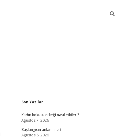
Sidebar
Son Yazılar
betexper giriş
betexpergir.net
betexper güncel adres
Kadın kokusu erkeği nasıl etkiler ?
Ağustos 7, 2026
Başlangıcın anlamı ne ?
i
Ağustos 6, 2026