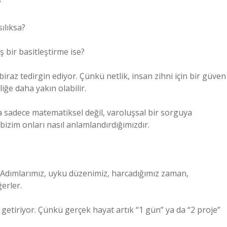
?
ılıksa?
 bir basitleştirme ise?
az tedirgin ediyor. Çünkü netlik, insan zihni için bir güven
iğe daha yakın olabilir.
ada sadece matematiksel değil, varoluşsal bir sorguya
 bizim onları nasıl anlamlandırdığımızdır.
or. Adımlarımız, uyku düzenimiz, harcadığımız zaman,
ğerler.
getiriyor. Çünkü gerçek hayat artık “1 gün” ya da “2 proje”