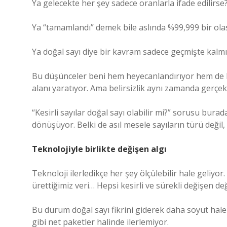
Ya gelecekte her şey sadece oranlarla ifade edilirse
Ya “tamamlandı” demek bile aslında %99,999 bir olas
Ya doğal sayı diye bir kavram sadece geçmişte kalmış
Bu düşünceler beni hem heyecanlandırıyor hem de bir
alanı yaratıyor. Ama belirsizlik aynı zamanda gerçekl
“Kesirli sayılar doğal sayı olabilir mi?” sorusu bur
dönüşüyor. Belki de asıl mesele sayıların türü değil,
Teknolojiyle birlikte değişen algı
Teknoloji ilerledikçe her şey ölçülebilir hale geliy
ürettiğimiz veri… Hepsi kesirli ve sürekli değişen de
Bu durum doğal sayı fikrini giderek daha soyut hale 
gibi net paketler halinde ilerlemiyor.