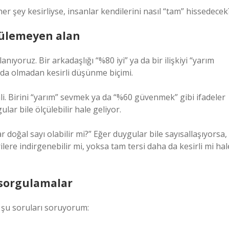
r şey kesirliyse, insanlar kendilerini nasıl “tam” hissedecek
ölçülemeyen alan
anıyoruz. Bir arkadaşlığı “%80 iyi” ya da bir ilişkiyi “yarım
ında olmadan kesirli düşünme biçimi.
li. Birini “yarım” sevmek ya da “%60 güvenmek” gibi ifadeler
ar bile ölçülebilir hale geliyor.
r doğal sayı olabilir mi?” Eğer duygular bile sayısallaşıyorsa,
rilere indirgenebilir mi, yoksa tam tersi daha da kesirli mi hal
l sorgulamalar
şu soruları soruyorum: