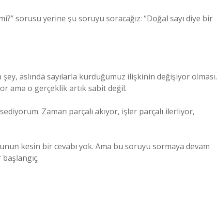
r mi?” sorusu yerine şu soruyu soracağız: “Doğal sayı diye bir
ey, aslında sayılarla kurduğumuz ilişkinin değişiyor olması.
yor ama o gerçeklik artık sabit değil.
diyorum. Zaman parçalı akıyor, işler parçalı ilerliyor,
sorusunun kesin bir cevabı yok. Ama bu soruyu sormaya devam
r başlangıç.