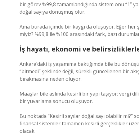
bir görev %99,8 tamamlandığında sistem onu “1” yan
doğal sayıya dönüşmüş olur.
Ama burada içimde bir kaygı da oluşuyor. Eğer her ş
miyiz? %99,8 ile %100 arasındaki fark, bazı durumlar
İş hayatı, ekonomi ve belirsizliklerl
Ankara’daki iş yaşamıma baktığımda bile bu dönüşüm
“bitmedi” şeklinde değil, sürekli güncellenen bir akış
bırakmasına neden oluyor.
Maaşlar bile aslında kesirli bir yapı taşıyor: vergi d
bir yuvarlama sonucu oluşuyor.
Bu noktada “Kesirli sayılar doğal sayı olabilir mi?
finansal sistemler tamamen kesirli gerçeklikler üze
olacak.