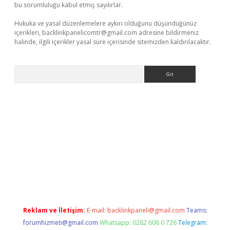
bu sorumluluğu kabul etmiş sayılırlar.
Hukuka ve yasal düzenlemelere aykırı olduğunu düşündüğünüz
içerikleri,
backlinkpanelicomtr@gmail.com
adresine bildirmeniz
halinde, ilgili içerikler yasal süre içerisinde sitemizden kaldırılacaktır.
Arama
 adres
Reklam ve İletişim:
E-mail:
backlinkpaneli@gmail.com
Teams:
forumhizmeti@gmail.com
Whatsapp: 0262 606 0 726
Telegram: