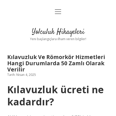
menüyü
Anasayfa
aç
Gizlilik Politikası
Yolculuk Hikayeleri
Yasal Uyarı
Yeni başlangıçlara ilham veren bilgiler!
Hakkımızda
Kılavuzluk Ve Römorkör Hizmetleri
Hangi Durumlarda 50 Zamlı Olarak
Verilir
Tarih: Nisan 4, 2025
Kılavuzluk ücreti ne
kadardır?