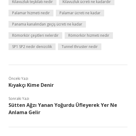
Kılavuzluk teşkilatı nedir
Kılavuzluk ücreti ne kadardır
Palamar hizmeti nedir
Palamar ücreti ne kadar
Panama kanalından geçiş ücreti ne kadar
Römorkör çeşitleri nelerdir
Römorkör hizmeti nedir
SP1 SP2 nedir denizcilik
Tunnel thruster nedir
Önceki Yazı
Kıyakçı Kime Denir
Sonraki Yazı
Sütten Ağzı Yanan Yoğurdu Üfleyerek Yer Ne
Anlama Gelir