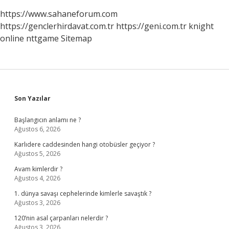
https://www.sahaneforum.com
https://genclerhirdavat.com.tr
https://geni.com.tr
knight
online
nttgame
Sitemap
Sidebar
Son Yazılar
Başlangıcın anlamı ne ?
Ağustos 6, 2026
Karlıdere caddesinden hangi otobüsler geçiyor ?
Ağustos 5, 2026
Avam kimlerdir ?
Ağustos 4, 2026
1. dünya savaşı cephelerinde kimlerle savaştık ?
Ağustos 3, 2026
120’nin asal çarpanları nelerdir ?
Ağustos 3, 2026