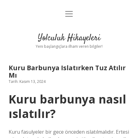
menüyü
Anasayfa
aç
Gizlilik Politikası
Yolculuk Hikayeleri
Yasal Uyarı
Yeni başlangıçlara ilham veren bilgiler!
Hakkımızda
Kuru Barbunya Islatırken Tuz Atılır
Mı
Tarih: Kasım 13, 2024
Kuru barbunya nasıl
ıslatılır?
Kuru fasulyeler bir gece önceden ıslatılmalıdır. Ertesi