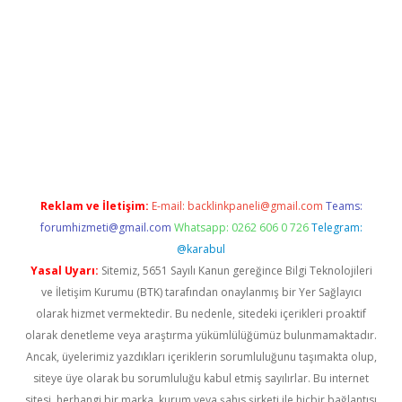
res
Reklam ve İletişim:
E-mail:
backlinkpaneli@gmail.com
Teams:
forumhizmeti@gmail.com
Whatsapp: 0262 606 0 726
Telegram:
@karabul
Yasal Uyarı:
Sitemiz, 5651 Sayılı Kanun gereğince Bilgi Teknolojileri
ve İletişim Kurumu (BTK) tarafından onaylanmış bir Yer Sağlayıcı
olarak hizmet vermektedir. Bu nedenle, sitedeki içerikleri proaktif
olarak denetleme veya araştırma yükümlülüğümüz bulunmamaktadır.
Ancak, üyelerimiz yazdıkları içeriklerin sorumluluğunu taşımakta olup,
siteye üye olarak bu sorumluluğu kabul etmiş sayılırlar. Bu internet
sitesi, herhangi bir marka, kurum veya şahıs şirketi ile hiçbir bağlantısı