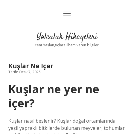
menüyü
Anasayfa
aç
Gizlilik Politikası
Yolculuk Hikayeleri
Yasal Uyarı
Yeni başlangıçlara ilham veren bilgiler!
Hakkımızda
Kuşlar Ne Içer
Tarih: Ocak 7, 2025
Kuşlar ne yer ne
içer?
Kuşlar nasıl beslenir? Kuşlar doğal ortamlarında
yeşil yapraklı bitkilerde bulunan meyveler, tohumlar