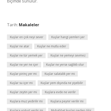
biçimde sunulur.
Tarih:
Makaleler
Kuşlar en çok neyi sever
Kuşlar hangi yemleri yer
Kuşlar ne atar
Kuşlar ne mutlu eder
Kuşlar ne tür yemek yer
Kuşlar ne yemeyi sevmez
Kuşlar ne yer ne içer
Kuşlar ne yerse sağlıklı olur
Kuşlar pirinç yer mi
Kuşlar salatalık yer mi
Kuşlar su içer mi
Kuşlar yem dışında ne yiyebilir
Kuşlar zeytin yer mi
Kuşlara evde ne verilir
Kuşlara muz yedirilir mi
Kuşlara peynir verilir mi
Kuşlara yoğurt verilir mi
Muhabbet kuşları neden ölür