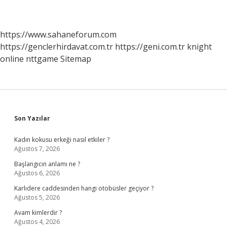
https://www.sahaneforum.com
https://genclerhirdavat.com.tr
https://geni.com.tr
knight
online
nttgame
Sitemap
Sidebar
Son Yazılar
Kadın kokusu erkeği nasıl etkiler ?
Ağustos 7, 2026
Başlangıcın anlamı ne ?
Ağustos 6, 2026
Karlıdere caddesinden hangi otobüsler geçiyor ?
Ağustos 5, 2026
Avam kimlerdir ?
Ağustos 4, 2026