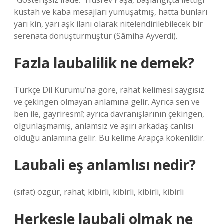
“Gösterişsiz ifade.” Hüsrev Paşa, başlangıçta ilettiği
küstah ve kaba mesajları yumuşatmış, hatta bunları
yarı kin, yarı aşk ilanı olarak nitelendirilebilecek bir
serenata dönüştürmüştür (Sâmiha Ayverdi).
Fazla laubalilik ne demek?
Türkçe Dil Kurumu’na göre, rahat kelimesi saygısız
ve çekingen olmayan anlamına gelir. Ayrıca sen ve
ben ile, gayriresmî; ayrıca davranışlarının çekingen,
olgunlaşmamış, anlamsız ve aşırı arkadaş canlısı
olduğu anlamına gelir. Bu kelime Arapça kökenlidir.
Laubali eş anlamlısı nedir?
(sıfat) özgür, rahat; kibirli, kibirli, kibirli, kibirli
Herkesle laubali olmak ne