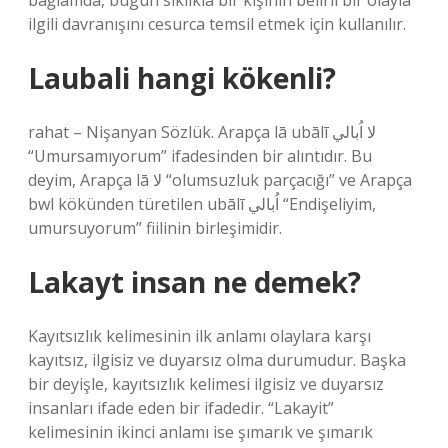
bağlamda, bugün sıklıkla bir kişinin belirli bir olayla
ilgili davranışını cesurca temsil etmek için kullanılır.
Laubali hangi kökenli?
rahat – Nişanyan Sözlük. Arapça lā ubālī لا اُبالي
“Umursamıyorum” ifadesinden bir alıntıdır. Bu
deyim, Arapça lā لا “olumsuzluk parçacığı” ve Arapça
bwl kökünden türetilen ubālī اُبالي “Endişeliyim,
umursuyorum” fiilinin birleşimidir.
Lakayt insan ne demek?
Kayıtsızlık kelimesinin ilk anlamı olaylara karşı
kayıtsız, ilgisiz ve duyarsız olma durumudur. Başka
bir deyişle, kayıtsızlık kelimesi ilgisiz ve duyarsız
insanları ifade eden bir ifadedir. “Lakayit”
kelimesinin ikinci anlamı ise şımarık ve şımarık