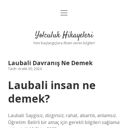
menüyü
Anasayfa
aç
Gizlilik Politikası
Yolculuk Hikayeleri
Yasal Uyarı
Yeni başlangıçlara ilham veren bilgiler!
Hakkımızda
Laubali Davranış Ne Demek
Tarih: Aralık 30, 2024
Laubali insan ne
demek?
Laubali: Saygısız, dizginsiz; rahat, abartılı, anlamsız.
Öğretim: Belirli bir amaç için gerekli bilgileri sağlama