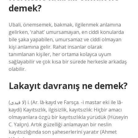
demek?
Ubali, önemsemek, bakmak, ilgilenmek anlamına
gelirken, ‘rahat’ umursamayan, en ciddi konularda
bile şaka yapabilen, umursamaz ve ciddi olmayan
kişi anlamına gelir. Rahat insanlar olarak
tanımlanan kişiler, her ortama kolayca uyum
sağlayabilir ve çok kısa bir sürede herkesle arkadaş
olabilir.
Lakayıt davranış ne demek?
(ﻻ ﻗﻴﺪﻯ) i. (Ar. lā-ḳayd ve Farsça. -і mastar eki ile lā-
ḳaydі) Kayıtsızlık, ilgisizlik, kayıtsızlık: Hiçbir amacı
olmayanlara özgü bir kayıtsızlıkla yürüdük (Hüseyin
C. Yalçın). Artık güzelliği anlamayan bir neslin
kayıtsızlığında son şaheserlerini yaratır (Ahmet