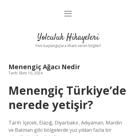
menüyü
Anasayfa
aç
Gizlilik Politikası
Yolculuk Hikayeleri
Yasal Uyarı
Yeni başlangıçlara ilham veren bilgiler!
Hakkımızda
Menengiç Ağacı Nedir
Tarih: Ekim 10, 2024
Menengiç Türkiye’de
nerede yetişir?
Tarih. İçecek, Elazığ, Diyarbakır, Adıyaman, Mardin
ve Batman gibi bölgelerde yüz yıldan fazla bir