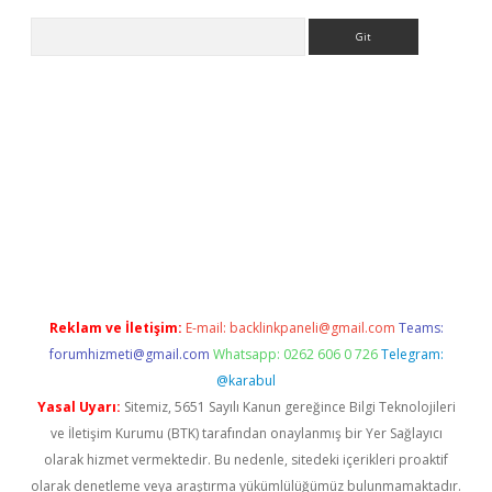
Arama
er giriş
betexpergir.net
betexper güncel adres
Reklam ve İletişim:
E-mail:
backlinkpaneli@gmail.com
Teams:
forumhizmeti@gmail.com
Whatsapp: 0262 606 0 726
Telegram:
@karabul
Yasal Uyarı:
Sitemiz, 5651 Sayılı Kanun gereğince Bilgi Teknolojileri
ve İletişim Kurumu (BTK) tarafından onaylanmış bir Yer Sağlayıcı
olarak hizmet vermektedir. Bu nedenle, sitedeki içerikleri proaktif
olarak denetleme veya araştırma yükümlülüğümüz bulunmamaktadır.