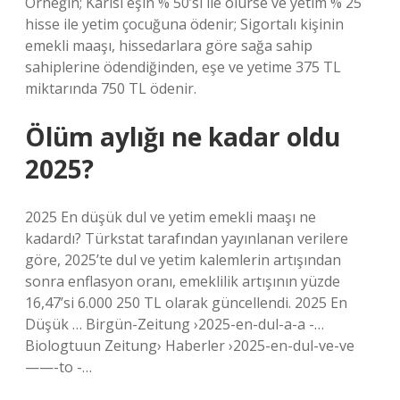
Örneğin; Karısı eşin % 50’si ile ölürse ve yetim % 25
hisse ile yetim çocuğuna ödenir; Sigortalı kişinin
emekli maaşı, hissedarlara göre sağa sahip
sahiplerine ödendiğinden, eşe ve yetime 375 TL
miktarında 750 TL ödenir.
Ölüm aylığı ne kadar oldu
2025?
2025 En düşük dul ve yetim emekli maaşı ne
kadardı? Türkstat tarafından yayınlanan verilere
göre, 2025’te dul ve yetim kalemlerin artışından
sonra enflasyon oranı, emeklilik artışının yüzde
16,47’si 6.000 250 TL olarak güncellendi. 2025 En
Düşük … Birgün-Zeitung ›2025-en-dul-a-a -…
Biologtuun Zeitung› Haberler ›2025-en-dul-ve-ve
——-to -…