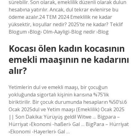
sürebilir. Son olarak, emeklilik düzenli olarak dulun
hesabına yatırılır. Ancak, dul tekrar evlenirse bu
ödeme azalır.24 TEM 2024 Emeklilik ne kadar
yüksektir, koşullar nedir? 2025’te ne kadar? Teklif
Blogum ›Blog› Olm-Aayligi-Blog nedir ›Blog
Kocası ölen kadın kocasının
emekli maaşının ne kadarını
alır?
Yetimlerin dul ve emekli maaşı, bir çocuğun
yokluğunda sigortalı kişinin karısına %75’lik
biriktirilir. Bir çocuk durumunda hesapların %50’si.6
Ocak 2025dul ve Yetim maaşı (Emeklilik) Ocak 2025
|| Son Dakika: Yürüyüş geldi! Witwe … Bigpara –
Hürriyat ›Ekonomi -haßeri› Gal … BigPara – Hürriyat
›Ekonomi -Hayerleri› Gal …