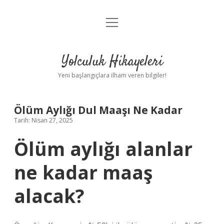
menüyü
Anasayfa
aç
Gizlilik Politikası
Yolculuk Hikayeleri
Yasal Uyarı
Yeni başlangıçlara ilham veren bilgiler!
Hakkımızda
Ölüm Aylığı Dul Maaşı Ne Kadar
Tarih: Nisan 27, 2025
Ölüm aylığı alanlar
ne kadar maaş
alacak?