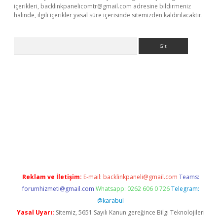
içerikleri,
backlinkpanelicomtr@gmail.com
adresine bildirmeniz
halinde, ilgili içerikler yasal süre içerisinde sitemizden kaldırılacaktır.
Arama
per giriş
betexpergir.net
betexper güncel adres
Reklam ve İletişim:
E-mail:
backlinkpaneli@gmail.com
Teams:
forumhizmeti@gmail.com
Whatsapp: 0262 606 0 726
Telegram:
@karabul
Yasal Uyarı:
Sitemiz, 5651 Sayılı Kanun gereğince Bilgi Teknolojileri