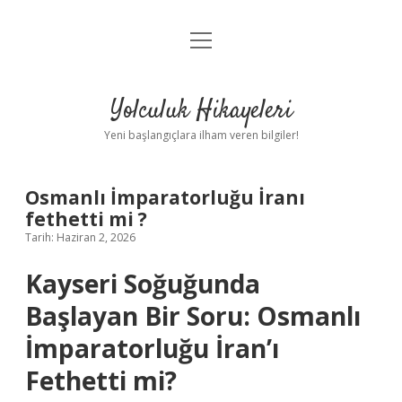
menüyü
Anasayfa
aç
Gizlilik Politikası
Yolculuk Hikayeleri
Yasal Uyarı
Yeni başlangıçlara ilham veren bilgiler!
Hakkımızda
Osmanlı İmparatorluğu İranı
fethetti mi ?
Tarih: Haziran 2, 2026
Kayseri Soğuğunda
Başlayan Bir Soru: Osmanlı
İmparatorluğu İran’ı
Fethetti mi?