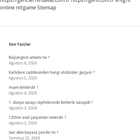
https://genclerhirdavat.com.tr
https://geni.com.tr
knight
online
nttgame
Sitemap
Sidebar
Son Yazılar
Başlangıcın anlamı ne ?
Ağustos 6, 2026
Karlıdere caddesinden hangi otobüsler geçiyor ?
Ağustos 5, 2026
Avam kimlerdir ?
Ağustos 4, 2026
1. dünya savaşı cephelerinde kimlerle savaştık ?
Ağustos 3, 2026
120’nin asal çarpanları nelerdir ?
Ağustos 3, 2026
Sarı altın beyaza çevrilir mi ?
Temmuz 25, 2026