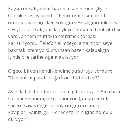
Kayseri’de akşamlar bazen insanın içine işliyor.
Özellikle kış aylarında… Penceremin kenarında
oturup çayımı içerken sokağın sessizliğini dinlemeyi
seviyorum. O akşam da öyleydi. Sobanın hafif çıtırtısı
vardı, annem mutfakta mercimek çorbası
karıştırıyordu. Telefon elimdeydi ama hiçbir şeye
bakmak istemiyordum. İnsan bazen kalabalığın
içinde bile tarihe sığınmak istiyor.
O gece birden kendi kendime şu soruyu sordum:
“Osmanlı İmparatorluğu İran’ı fethetti mi?”
Aslında basit bir tarih sorusu gibi duruyor. Ama bazı
sorular insanın içine dokunuyor. Çünkü mesele
sadece savaş değil. İnsanların gururu, inancı,
kayıpları, yalnızlığı… Her şey tarihin içine gömülü
duruyor.