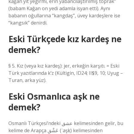
kağan yit yegirmi, erin yabancılaştırılmış toprak”
(babam Kağan on yedi adamla isyan etti). Aynı
babanın oğullarına “kangdaş”, üvey kardeşlere ise
“kangsık” denirdi.
Eski Türkçede kız kardeş ne
demek?
§ 5. Kız (veya kız kardeş): jer, erkeğin karşıtı. = Eski
Türk yazıtlarında k’z (Kültigin, ID24; II$9, 10; Uyug –
Turan, arka yüz).
Eski Osmanlıca aşk ne
demek?
Osmanlı Türkçesi’ndeki عشق‎ kelimesinden gelir, bu
kelime de Arapça عَشْق‎ (ʿaşḳ) kelimesinden