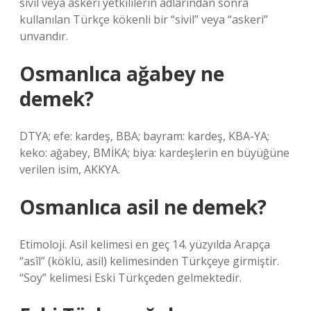
sivil veya askeri yetkililerin adlarından sonra
kullanılan Türkçe kökenli bir “sivil” veya “askeri”
unvandır.
Osmanlıca ağabey ne
demek?
DTYA; efe: kardeş, BBA; bayram: kardeş, KBA-YA;
keko: ağabey, BMİKA; biya: kardeşlerin en büyüğüne
verilen isim, AKKYA.
Osmanlıca asil ne demek?
Etimoloji. Asil kelimesi en geç 14. yüzyılda Arapça
“asîl” (köklü, asil) kelimesinden Türkçeye girmiştir.
“Soy” kelimesi Eski Türkçeden gelmektedir.