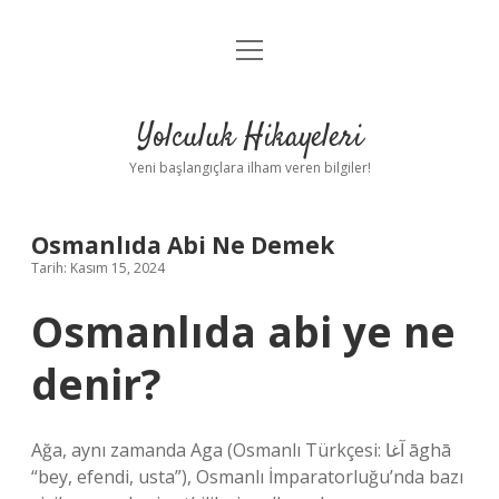
menüyü
Anasayfa
aç
Gizlilik Politikası
Yolculuk Hikayeleri
Yasal Uyarı
Yeni başlangıçlara ilham veren bilgiler!
Hakkımızda
Osmanlıda Abi Ne Demek
Tarih: Kasım 15, 2024
Osmanlıda abi ye ne
denir?
Ağa, aynı zamanda Aga (Osmanlı Türkçesi: آغا āghā
“bey, efendi, usta”), Osmanlı İmparatorluğu’nda bazı