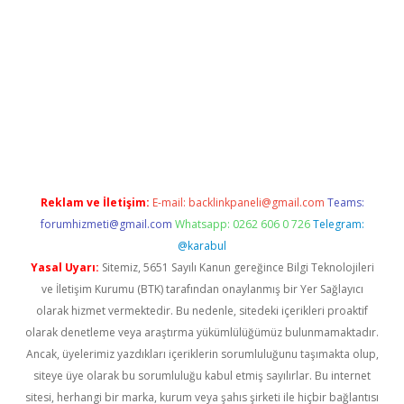
 adres
Reklam ve İletişim:
E-mail:
backlinkpaneli@gmail.com
Teams:
forumhizmeti@gmail.com
Whatsapp: 0262 606 0 726
Telegram:
@karabul
Yasal Uyarı:
Sitemiz, 5651 Sayılı Kanun gereğince Bilgi Teknolojileri
ve İletişim Kurumu (BTK) tarafından onaylanmış bir Yer Sağlayıcı
olarak hizmet vermektedir. Bu nedenle, sitedeki içerikleri proaktif
olarak denetleme veya araştırma yükümlülüğümüz bulunmamaktadır.
Ancak, üyelerimiz yazdıkları içeriklerin sorumluluğunu taşımakta olup,
siteye üye olarak bu sorumluluğu kabul etmiş sayılırlar. Bu internet
sitesi, herhangi bir marka, kurum veya şahıs şirketi ile hiçbir bağlantısı