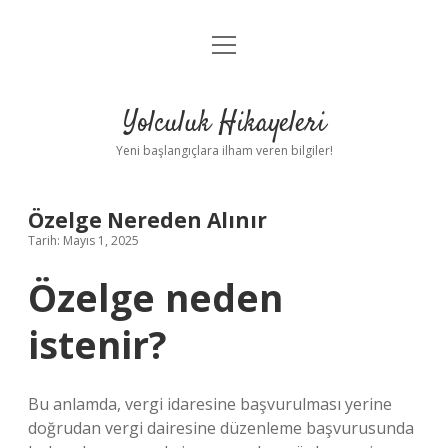
menüyü
Anasayfa
aç
Gizlilik Politikası
Yolculuk Hikayeleri
Yasal Uyarı
Yeni başlangıçlara ilham veren bilgiler!
Hakkımızda
Özelge Nereden Alınır
Tarih: Mayıs 1, 2025
Özelge neden
istenir?
Bu anlamda, vergi idaresine başvurulması yerine
doğrudan vergi dairesine düzenleme başvurusunda