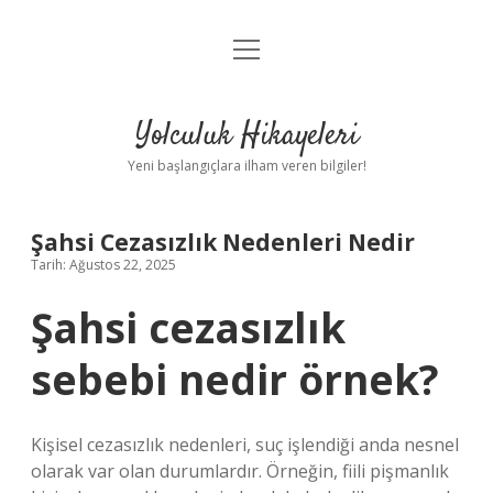
menüyü
Anasayfa
aç
Gizlilik Politikası
Yolculuk Hikayeleri
Yasal Uyarı
Yeni başlangıçlara ilham veren bilgiler!
Hakkımızda
Şahsi Cezasızlık Nedenleri Nedir
Tarih: Ağustos 22, 2025
Şahsi cezasızlık
sebebi nedir örnek?
Kişisel cezasızlık nedenleri, suç işlendiği anda nesnel
olarak var olan durumlardır. Örneğin, fiili pişmanlık