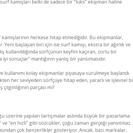
 surf kamışları belki de sadece bir “lüks” ekipman haline
f kamışlarının herkese hitap etmediğidir. Bu ekipmanlar,
. Yeni başlayan biri için ise surf kamışı, ekstra bir ağırlık ve
ış kullanıldığında sörfçünün keyfini kaçıran, zorlu bir
 iyi sonuçlar” mantığının yanlış bir yansımasıdır.
if ve kullanımı kolay ekipmanlar piyasaya sürülmeye başlandı.
ten her seviyeden sörfçüye hitap eden, yararlı ve işlevsel bi
ş çılgınlığının parçası mı?
u üzerine yapılan tartışmalar aslında büyük bir pazarlama
ve “en hızlı” gibi sözcükler, çoğu zaman gerçeği yansıtmaz.
ısından çok benzerlikler gösteriyor. Ancak, bazı markalar,