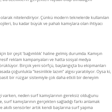
n olarak nitelendiriyor. Çünkü modern teknelerde kullanılan
ojileri, bu kadar büyük ve pahalı kamışlara olan ihtiyacı
 için bir çeşit ‘bağımlılık’ haline gelmiş durumda. Kamışın
gresif reklam kampanyaları ve hatta sosyal medya
 körüklüyor. Birçok yeni sörfçü, başlangıçta bu ekipmanları
da çoğunlukla “kesinlikle lazım” algısı yaratılıyor. Oysa ki,
basit bir rüzgar sistemiyle çok daha etkili bir deneyim
ği varken, neden surf kamışlarının gereksiz olduğunu
e, surf kamışlarının gerçekten sağladığı farkı anlamak
ve akıllı sensörler artık kendi başlarına surf yapma