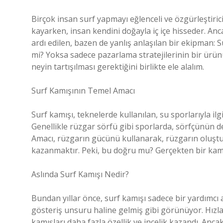
Birçok insan surf yapmayı eğlenceli ve özgürleştirici
kayarken, insan kendini doğayla iç içe hisseder. An
ardı edilen, bazen de yanlış anlaşılan bir ekipman: 
mi? Yoksa sadece pazarlama stratejilerinin bir ürün
neyin tartışılması gerektiğini birlikte ele alalım.
Surf Kamışının Temel Amacı
Surf kamışı, teknelerde kullanılan, su sporlarıyla ilgi
Genellikle rüzgar sörfü gibi sporlarda, sörfçünün de
Amacı, rüzgarın gücünü kullanarak, rüzgarın oluştu
kazanmaktır. Peki, bu doğru mu? Gerçekten bir kamı
Aslında Surf Kamışı Nedir?
Bundan yıllar önce, surf kamışı sadece bir yardımcı a
gösteriş unsuru haline gelmiş gibi görünüyor. Hızla 
kamışları daha fazla özellik ve incelik kazandı. Anca