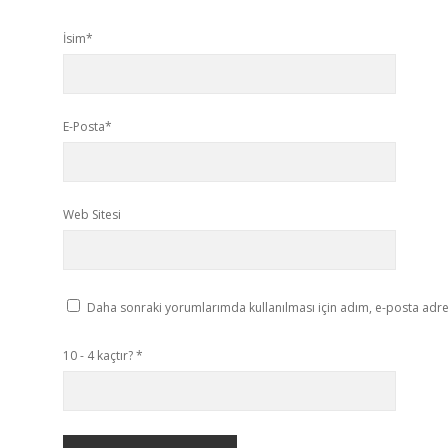
İsim*
E-Posta*
Web Sitesi
Daha sonraki yorumlarımda kullanılması için adım, e-posta adres
10 - 4 kaçtır?
*