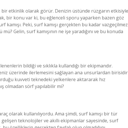
 bir etkinlik olarak görür. Denizin üstünde rüzgarın etkisiyl
cak, bir konu var ki, bu eğlenceli sporu yaparken bazen göz
Surf kamışı. Peki, surf kamışı gerçekten bu kadar vazgeçilmez
ü mü? Gelin, surf kamışının ne işe yaradığını ve bu konuda
lenenlerin bildiği ve sıklıkla kullandığı bir ekipmandır.
niz üzerinde ilerlemesini sağlayan ana unsurlardan birisidir
rduğu kuvveti teknedeki yelkenlere aktararak hız
ş olmadan sörf yapılabilir mi?
raç olarak kullanılıyordu. Ama şimdi, surf kamışı bir tür
gelişen teknolojiler ve akıllı ekipmanlar sayesinde, surf
k, bu özelliklerin gerçekten faydalı olup olmadığını