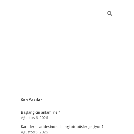
Sidebar
Son Yazılar
betexper giriş
betexpergir.net
betexper güncel adr
Başlangıcın anlamı ne ?
Ağustos 6, 2026
Karlıdere caddesinden hangi otobüsler geçiyor ?
Ağustos 5, 2026