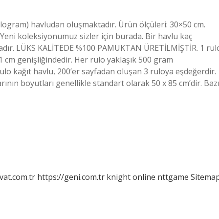
 kilogram) havludan oluşmaktadır. Ürün ölçüleri: 30×50 cm.
 Yeni koleksiyonumuz sizler için burada. Bir havlu kaç
ındadır. LÜKS KALİTEDE %100 PAMUKTAN ÜRETİLMİŞTİR. 1 rul
 cm genişliğindedir. Her rulo yaklaşık 500 gram
rulo kağıt havlu, 200’er sayfadan oluşan 3 ruloya eşdeğerdir.
ının boyutları genellikle standart olarak 50 x 85 cm’dir. Baz
vat.com.tr
https://geni.com.tr
knight online
nttgame
Sitema