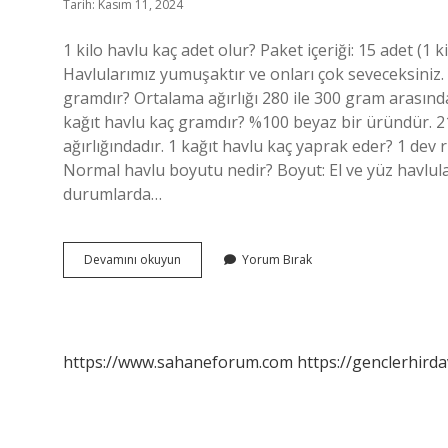
Tarih: Kasım 11, 2024
1 kilo havlu kaç adet olur? Paket içeriği: 15 adet (1
Havlularımız yumuşaktır ve onları çok seveceksiniz.
gramdır? Ortalama ağırlığı 280 ile 300 gram aras
kağıt havlu kaç gramdır? %100 beyaz bir üründür. 21
ağırlığındadır. 1 kağıt havlu kaç yaprak eder? 1 dev 
Normal havlu boyutu nedir? Boyut: El ve yüz havlular
durumlarda…
1
Devamını okuyun
Yorum Bırak
Havlu
Kaç
Kilo
https://www.sahaneforum.com
https://genclerhirda