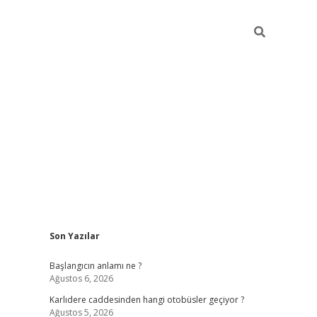
Sidebar
Son Yazılar
betexper giriş
betexpergir.net
betexper günce
Başlangıcın anlamı ne ?
Ağustos 6, 2026
Karlıdere caddesinden hangi otobüsler geçiyor ?
Ağustos 5, 2026