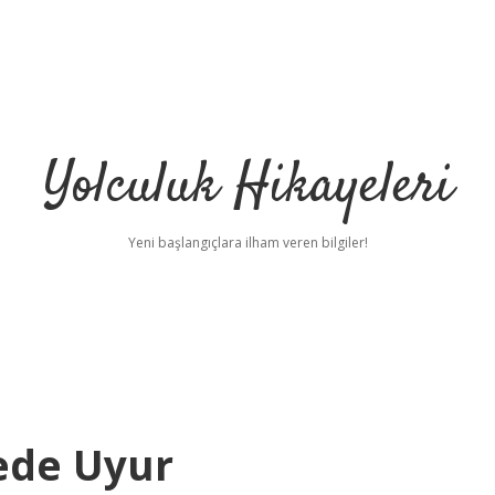
Yolculuk Hikayeleri
Yeni başlangıçlara ilham veren bilgiler!
ede Uyur