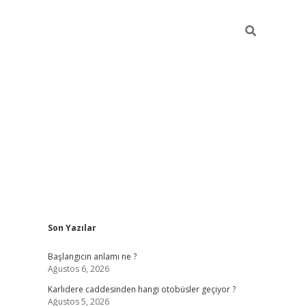
Sidebar
Son Yazılar
betexper giriş
betexpergir.net
betexper güncel
Başlangıcın anlamı ne ?
Ağustos 6, 2026
Karlıdere caddesinden hangi otobüsler geçiyor ?
Ağustos 5, 2026