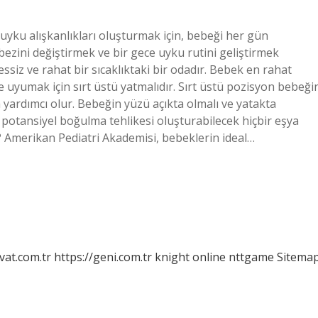
yku alışkanlıkları oluşturmak için, bebeği her gün
bezini değiştirmek ve bir gece uyku rutini geliştirmek
sessiz ve rahat bir sıcaklıktaki bir odadır. Bebek en rahat
 uyumak için sırt üstü yatmalıdır. Sırt üstü pozisyon bebeği
yardımcı olur. Bebeğin yüzü açıkta olmalı ve yatakta
potansiyel boğulma tehlikesi oluşturabilecek hiçbir eşya
 Amerikan Pediatri Akademisi, bebeklerin ideal…
vat.com.tr
https://geni.com.tr
knight online
nttgame
Sitema