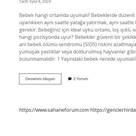
Tarih: Eylül 8, 2024
Bebek hangi ortamda uyumalı? Bebeklerde düzenli u
uyanıkken aynı saatte yatağa yatırmak, aynı saatte 
gerekir. Bebeğiniz için ideal uyku ortamı, loş ışıklı, 
hangi pozisyonda uyur? Bebekler güvenli bir şekilde
ani bebek ölümü sendromu (SIDS) riskini azaltmaya 
yumuşak yastıklar veya doldurulmuş hayvanlar gibi 
bulunmamalıdır. 1 Yaşındaki bebek nerede uyumalı?
Bebek
Devamını okuyun
2 Yorum
En
Rahat
Nerede
Uyur
https://www.sahaneforum.com
https://genclerhirda