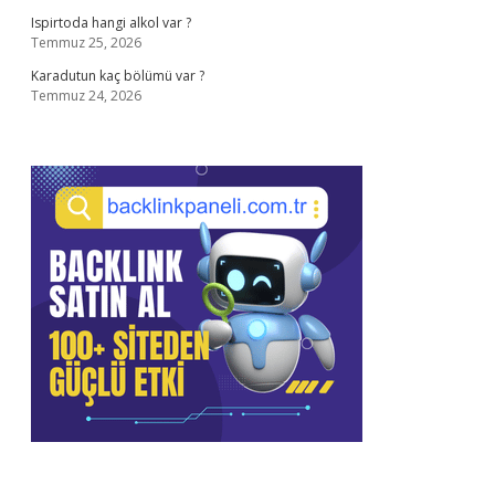
Ispirtoda hangi alkol var ?
Temmuz 25, 2026
Karadutun kaç bölümü var ?
Temmuz 24, 2026