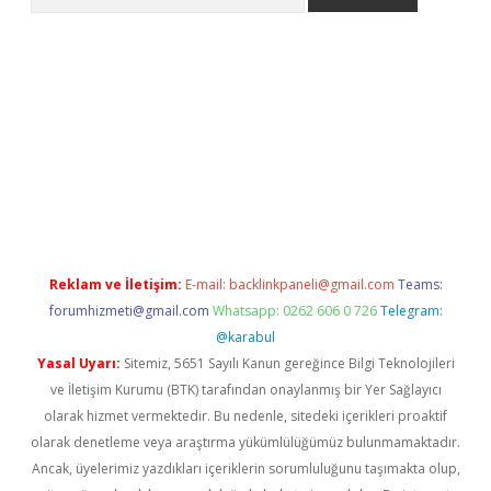
etexper giriş
betexpergir.net
betexper güncel adres
Reklam ve İletişim:
E-mail:
backlinkpaneli@gmail.com
Teams:
forumhizmeti@gmail.com
Whatsapp: 0262 606 0 726
Telegram:
@karabul
Yasal Uyarı:
Sitemiz, 5651 Sayılı Kanun gereğince Bilgi Teknolojileri
ve İletişim Kurumu (BTK) tarafından onaylanmış bir Yer Sağlayıcı
olarak hizmet vermektedir. Bu nedenle, sitedeki içerikleri proaktif
olarak denetleme veya araştırma yükümlülüğümüz bulunmamaktadır.
Ancak, üyelerimiz yazdıkları içeriklerin sorumluluğunu taşımakta olup,