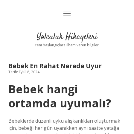
menüyü
Anasayfa
aç
Gizlilik Politikası
Yolculuk Hikayeleri
Yasal Uyarı
Yeni başlangıçlara ilham veren bilgiler!
Hakkımızda
Bebek En Rahat Nerede Uyur
Tarih: Eylül 8, 2024
Bebek hangi
ortamda uyumalı?
Bebeklerde düzenli uyku alışkanlıkları oluşturmak
için, bebeği her gün uyanıkken aynı saatte yatağa