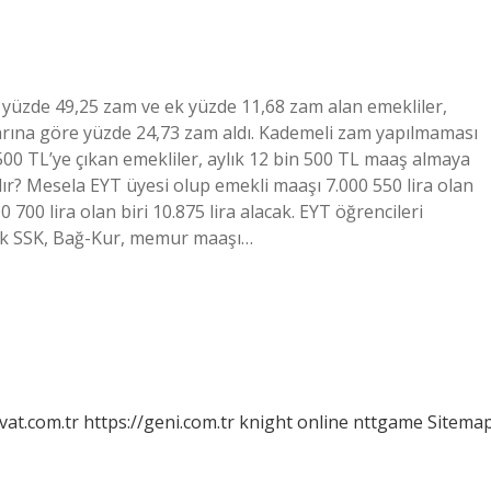
yüzde 49,25 zam ve ek yüzde 11,68 zam alan emekliler,
rına göre yüzde 24,73 zam aldı. Kademeli zam yapılmaması
500 TL’ye çıkan emekliler, aylık 12 bin 500 TL maaş almaya
ır? Mesela EYT üyesi olup emekli maaşı 7.000 550 lira olan
000 700 lira olan biri 10.875 lira alacak. EYT öğrencileri
şük SSK, Bağ-Kur, memur maaşı…
vat.com.tr
https://geni.com.tr
knight online
nttgame
Sitema