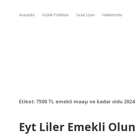
Anasayfa
Gizlilik Politikası
Yasal Uyarı
Hakkımızda
Etiket:
7500 TL emekli maaşı ne kadar oldu 2024
Eyt Liler Emekli Ol