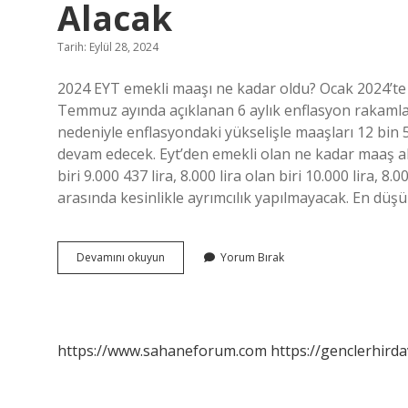
Alacak
Tarih: Eylül 28, 2024
2024 EYT emekli maaşı ne kadar oldu? Ocak 2024’te 
Temmuz ayında açıklanan 6 aylık enflasyon rakamla
nedeniyle enflasyondaki yükselişle maaşları 12 bin 
devam edecek. Eyt’den emekli olan ne kadar maaş al
biri 9.000 437 lira, 8.000 lira olan biri 10.000 lira, 8.
arasında kesinlikle ayrımcılık yapılmayacak. En dü
Eyt
Devamını okuyun
Yorum Bırak
Liler
Emekli
Olunca
Ne
Kadar
https://www.sahaneforum.com
https://genclerhirda
Maaş
Alacak