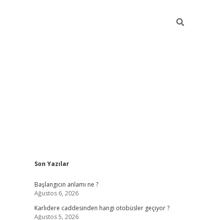
Sidebar
Son Yazılar
betexper giriş
betexpergi
Başlangıcın anlamı ne ?
Ağustos 6, 2026
Karlıdere caddesinden hangi otobüsler geçiyor ?
Ağustos 5, 2026