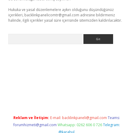
Hukuka ve yasal düzenlemelere aykırı olduğunu düşündüğünüz
içerikleri,
backlinkpanelicomtr@gmail.com
adresine bildirmeniz
halinde, ilgili içerikler yasal süre içerisinde sitemizden kaldırılacaktır.
Arama
er güncel adres
Reklam ve İletişim:
E-mail:
backlinkpaneli@gmail.com
Teams:
forumhizmeti@gmail.com
Whatsapp: 0262 606 0 726
Telegram:
@karabul