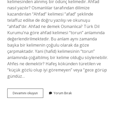
kelimesinden alınmış bir ödünç kelimedir. Ahfad
nasıl yazılır? Osmanlılar tarafından dilimize
kazandırılan “Ahfad” kelimesi “afad” şeklinde
telaffuz edilse de doğru yazılışı ve okunuşu
“ahfad”dır. Ahfad ne demek Osmanlıca? Türk Dil
Kurumu’na göre ahfad kelimesi “torun” anlamında
değerlendirilmektedir. Bu anlam aynı zamanda
başka bir kelimenin çoğulu olarak da göze
çarpmaktadır. Yani (hafid) kelimesinin “torun”
anlamında çoğaltılmış bir kelime olduğu söylenebilir.
Ahfes ne demektir? Hafeş kökünden türetilen ve
“küçük gözlü olup iyi göremeyen” veya “gece görüp
gündüz…
Ahfad
Devamını okuyun
Yorum Bırak
Ne
Anlama
Gelir