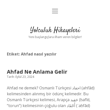
menüyü
Anasayfa
aç
Gizlilik Politikası
Yolculuk Hikayeleri
Yasal Uyarı
Yeni başlangıçlara ilham veren bilgiler!
Hakkımızda
Etiket:
Ahfad nasıl yazılır
Ahfad Ne Anlama Gelir
Tarih: Eylül 23, 2024
Ahfad ne demek? Osmanlı Türkçesi احفاد (ahfâd)
kelimesinden alınmış bir ödünç kelimedir. Bu
Osmanlı Türkçesi kelimesi, Arapça حَفِيد‎ (ḥafīd,
“torun”) kelimesinin çoğulu olan أَحْفَاد‎ (ʾaḥfād)