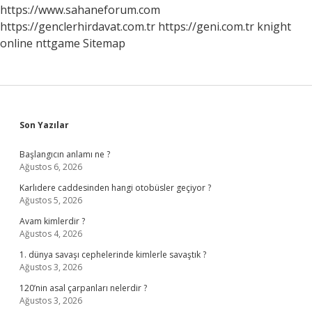
https://www.sahaneforum.com
https://genclerhirdavat.com.tr
https://geni.com.tr
knight
online
nttgame
Sitemap
Sidebar
Son Yazılar
Başlangıcın anlamı ne ?
Ağustos 6, 2026
Karlıdere caddesinden hangi otobüsler geçiyor ?
Ağustos 5, 2026
Avam kimlerdir ?
Ağustos 4, 2026
1. dünya savaşı cephelerinde kimlerle savaştık ?
Ağustos 3, 2026
120’nin asal çarpanları nelerdir ?
Ağustos 3, 2026