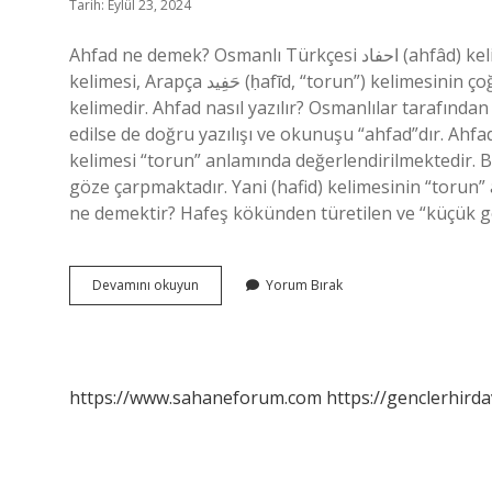
Tarih: Eylül 23, 2024
Ahfad ne demek? Osmanlı Türkçesi احفاد (ahfâd) kelimesinden alınmış bir ödünç kelimedir. Bu Osmanlı Türkçesi
kelimesi, Arapça حَفِيد‎ (ḥafīd, “torun”) kelimesinin çoğulu olan أَحْفَاد‎ (ʾaḥfād) kelimesinden alınmış bir ödünç
kelimedir. Ahfad nasıl yazılır? Osmanlılar tarafından
edilse de doğru yazılışı ve okunuşu “ahfad”dır. Ah
kelimesi “torun” anlamında değerlendirilmektedir. 
göze çarpmaktadır. Yani (hafid) kelimesinin “torun” 
ne demektir? Hafeş kökünden türetilen ve “küçük 
Ahfad
Devamını okuyun
Yorum Bırak
Ne
Anlama
Gelir
https://www.sahaneforum.com
https://genclerhirda