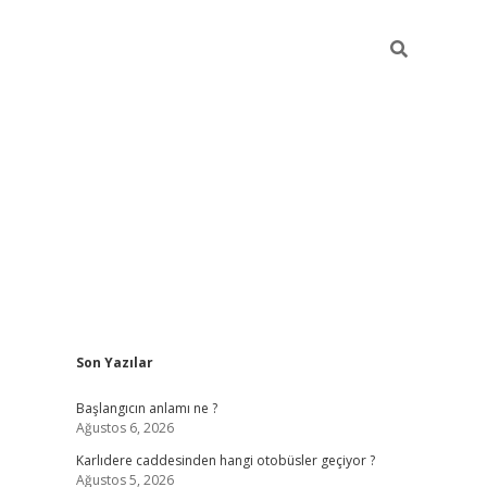
Sidebar
Son Yazılar
betexper giriş
betexpergir.net
betexper güncel
Başlangıcın anlamı ne ?
Ağustos 6, 2026
Karlıdere caddesinden hangi otobüsler geçiyor ?
Ağustos 5, 2026