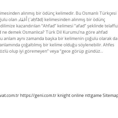
 dilimize kazandırılan “Ahfad” kelimesi “afad” şeklinde telaffu
fad ne demek Osmanlıca? Türk Dil Kurumu’na göre ahfad
Bu anlam aynı zamanda başka bir kelimenin çoğulu olarak da
anlamında çoğaltılmış bir kelime olduğu söylenebilir. Ahfes
gözlü olup iyi göremeyen” veya “gece görüp gündüz…
vat.com.tr
https://geni.com.tr
knight online
nttgame
Sitema