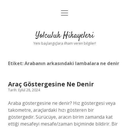
menüyü
Anasayfa
aç
Gizlilik Politikası
Yolculuk Hikayeleri
Yasal Uyarı
Yeni başlangıçlara ilham veren bilgiler!
Hakkımızda
Etiket:
Arabanın arkasındaki lambalara ne denir
Araç Göstergesine Ne Denir
Tarih: Eylül 28, 2024
Araba göstergesine ne denir? Hız göstergesi veya
takometre, araçlardaki hızı gösteren bir
göstergedir. Sürücüye, aracın birim zamanda kat
ettiği mesafeyi mesafe/zaman biçiminde bildirir. Bir