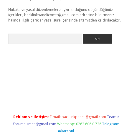
Hukuka ve yasal düzenlemelere aykırı olduğunu düşündüğünüz
içerikleri,
backlinkpanelicomtr@gmail.com
adresine bildirmeniz
halinde, ilgili içerikler yasal süre içerisinde sitemizden kaldırılacaktır.
Arama
er güncel adres
Reklam ve İletişim:
E-mail:
backlinkpaneli@gmail.com
Teams:
forumhizmeti@gmail.com
Whatsapp: 0262 606 0 726
Telegram:
@karabul