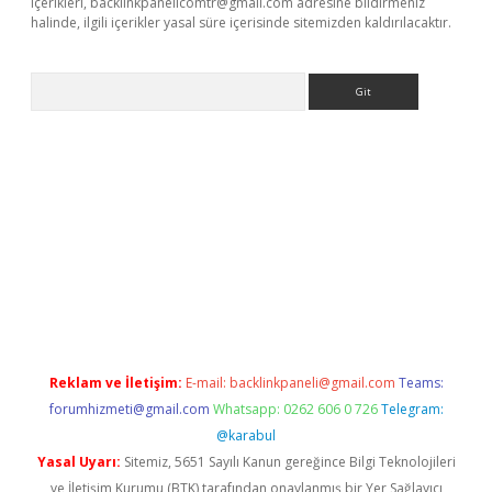
içerikleri,
backlinkpanelicomtr@gmail.com
adresine bildirmeniz
halinde, ilgili içerikler yasal süre içerisinde sitemizden kaldırılacaktır.
Arama
er güncel adres
Reklam ve İletişim:
E-mail:
backlinkpaneli@gmail.com
Teams:
forumhizmeti@gmail.com
Whatsapp: 0262 606 0 726
Telegram:
@karabul
Yasal Uyarı:
Sitemiz, 5651 Sayılı Kanun gereğince Bilgi Teknolojileri
ve İletişim Kurumu (BTK) tarafından onaylanmış bir Yer Sağlayıcı