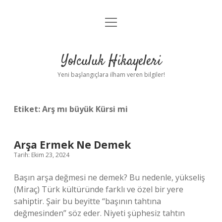
menüyü
Anasayfa
aç
Gizlilik Politikası
Yolculuk Hikayeleri
Yasal Uyarı
Yeni başlangıçlara ilham veren bilgiler!
Hakkımızda
Etiket:
Arş mı büyük Kürsi mi
Arşa Ermek Ne Demek
Tarih: Ekim 23, 2024
Başın arşa değmesi ne demek? Bu nedenle, yükseliş
(Miraç) Türk kültüründe farklı ve özel bir yere
sahiptir. Şair bu beyitte “başının tahtına
değmesinden” söz eder. Niyeti şüphesiz tahtın