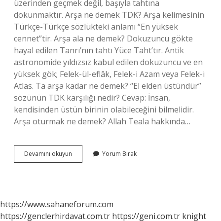
üzerinden geçmek değil, başıyla tahtına
dokunmaktır. Arşa ne demek TDK? Arşa kelimesinin
Türkçe-Türkçe sözlükteki anlamı “En yüksek
cennet”tir. Arşa ala ne demek? Dokuzuncu gökte
hayal edilen Tanrı’nın tahtı Yüce Taht’tır. Antik
astronomide yıldızsız kabul edilen dokuzuncu ve en
yüksek gök; Felek-ül-eflâk, Felek-i Azam veya Felek-i
Atlas. Ta arşa kadar ne demek? “El elden üstündür”
sözünün TDK karşılığı nedir? Cevap: İnsan,
kendisinden üstün birinin olabileceğini bilmelidir.
Arşa oturmak ne demek? Allah Teala hakkında…
Arşa
Devamını okuyun
Yorum Bırak
Ermek
Ne
Demek
https://www.sahaneforum.com
https://genclerhirdavat.com.tr
https://geni.com.tr
knight