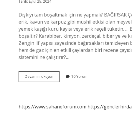
Tarih: Eylül 29, 2024
Dışkıyı tam boşaltmak için ne yapmalı? BAĞIRSAK ÇA
erik, kavun ve karpuz gibi müshil etkisi olan meyvele
yemek kaşığı kuru kayısı veya erik reçeli tüketin. … 
boşaltır? Karabiber, kimyon, zerdeçal, biberiye ve kır
Zengin lif yapısı sayesinde bağırsakları temizleyen 
hem de gaz için en etkili çaylardan biri rezene çayıdı
sistemini ne çalıştırır?…
Bağırsak
Devamını okuyun
10 Yorum
Çalışmasını
Ne
Hızlandırır
https://www.sahaneforum.com
https://genclerhirda