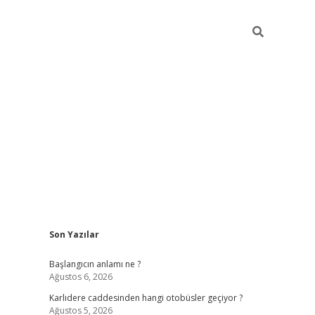
Sidebar
Son Yazılar
betexper giriş
betexpergir.net
betexper günce
Başlangıcın anlamı ne ?
Ağustos 6, 2026
Karlıdere caddesinden hangi otobüsler geçiyor ?
Ağustos 5, 2026