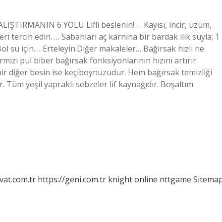
LIŞTIRMANIN 6 YOLU Lifli beslenin! … Kayısı, incir, üzüm,
ri tercih edin. … Sabahları aç karnına bir bardak ılık suyla; 1
Bol su için. …Erteleyin.Diğer makaleler… Bağırsak hızlı ne
mızı pul biber bağırsak fonksiyonlarının hızını artırır.
bir diğer besin ise keçiboynuzudur. Hem bağırsak temizliği
r. Tüm yeşil yapraklı sebzeler lif kaynağıdır. Boşaltım
vat.com.tr
https://geni.com.tr
knight online
nttgame
Sitema